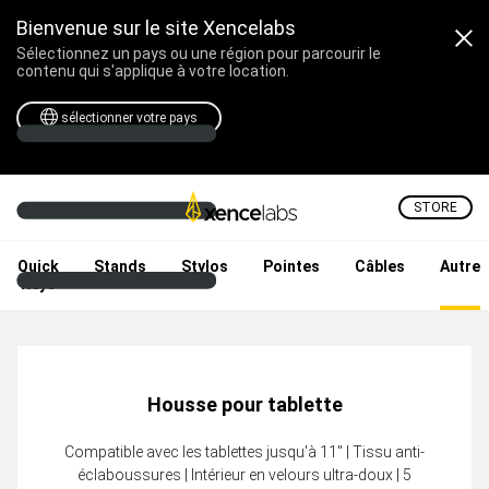
Bienvenue sur le site Xencelabs
Sélectionnez un pays ou une région pour parcourir le
contenu qui s'applique à votre location.
sélectionner votre pays
STORE
Tablettes et Écrans Grap
Quick
Stands
Stylos
Pointes
Câbles
Autre
Keys
Housse pour tablette
Compatible avec les tablettes jusqu'à 11" | Tissu anti-
éclaboussures | Intérieur en velours ultra-doux | 5