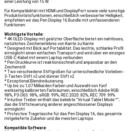
einer Leistung von 15 W.
Für Kompatibilität mit HDMI und DisplayPort sowie viele sonstige
Produktivitätsfunktionen, einschließlich verbesserter Helligkeit,
empfehlen wir das Pen Display 16 Bundle mit umfassenderen
Funktionen.
Wichtigste Vorteile:
* 4K OLED-Display mit geätzter Oberfläche bietet ein nahtloses,
natürliches Zeichenerlebnis von Kante zu Kante
* Designed mit Blick auf Portabilität. Das leichte, schlanke Profil
ermöglicht einen einfachen Transport und wird über ein einziges
USB-C-Kabel mit einem Laptop verbunden.
* Pen Druckkurve ist reaktionsschnell und anpassbar an den
Zeichenstil
* Two verschiedene Stiftgrößen für unterschiedliche Vorlieben -
3-Tasten-Stift v2 und dünner Stift v2
* Exceptional Blendreduzierung
* Up bis zu 1,07 Milliarden Farben und Auswahl von fünf
werkseitig kalibrierten Farbräumen, einschließlich Adobe RGB:
98%, P3-D65: 98%, sRGB: 99%, REC 2020: 82%, REC 709: 99%
* Intuitive Treiber enthält das beliebte "Virtual Tablet Mode™",
das die Stiftsteuerung anderer angeschlossener Displays
ermöglicht
* Protective Tragetasche für das Pen Display 16, das gesamte
mitgelieferte Zubehör und die meisten Laptops
Kompatible Software: