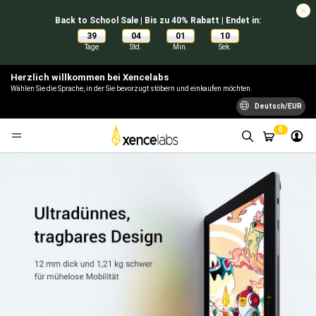
Back to School Sale | Bis zu 40% Rabatt | Endet in:
39
04
01
09
:
:
:
Tage
Std.
Min.
Sek.
Herzlich willkommen bei Xencelabs
Wählen Sie die Sprache, in der Sie bevorzugt stöbern und einkaufen möchten.
Deutsch/EUR
0