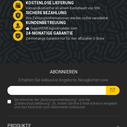
KOSTENLOSE LIEFERUNG
Versandkostenfrei ab einem Bestellwert von 50€
SICHERE BEZAHLUNG
Ihre Zahlungsinformationen werden sicher verarbeitet
KUNDENBETREUUNG
SupportEMEA@xencelabs.com
24-MONATIGE GARANTIE
24-monatige Garantie nur für den offiziellen E-Store
ABONNIEREN
Erhalten Sie exklusive Angebote, Neuigkeiten usw.
Sie stimmen der „
Nutzungsvereinbarung
“ und der
„
Datenschutzerklärung
“ zu, indem Sie Ihre E-Mail-Adresse eingeben
und das Kästchen zum Abonnieren ankreuzen.
PRODUKTE