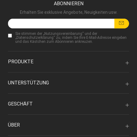
ABONNIEREN
Erhalten Sie exklusive Angebote, Neuigkeiten usw.
Sie stimmen der „
Nutzungsvereinbarung
“ und der
„
Datenschutzerklärung
“ zu, indem Sie Ihre E-Mail-Adresse eingeben
und das Kästchen zum Abonnieren ankreuzen.
PRODUKTE
UNTERSTÜTZUNG
GESCHÄFT
ÜBER