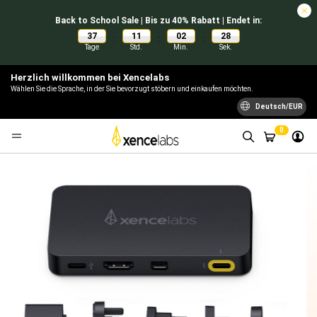
Back to School Sale | Bis zu 40% Rabatt | Endet in:
37
11
02
28
:
:
:
Tage
Std.
Min.
Sek.
Herzlich willkommen bei Xencelabs
Wählen Sie die Sprache, in der Sie bevorzugt stöbern und einkaufen möchten.
Deutsch/EUR
0