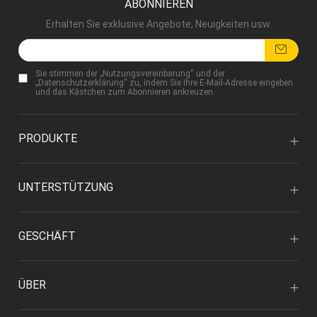
ABONNIEREN
Erhalten Sie exklusive Angebote, Neuigkeiten usw.
Sie stimmen der „
Nutzungsvereinbarung
“ und der
„
Datenschutzerklärung
“ zu, indem Sie Ihre E-Mail-Adresse eingeben
und das Kästchen zum Abonnieren ankreuzen.
PRODUKTE
UNTERSTÜTZUNG
GESCHÄFT
ÜBER