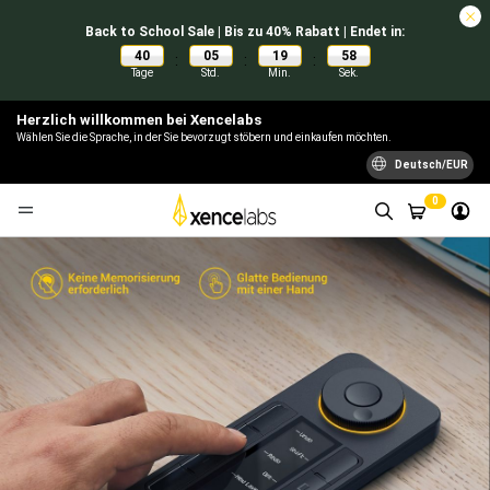
Back to School Sale | Bis zu 40% Rabatt | Endet in:
40
05
19
57
:
:
:
Tage
Std.
Min.
Sek.
Herzlich willkommen bei Xencelabs
Wählen Sie die Sprache, in der Sie bevorzugt stöbern und einkaufen möchten.
Deutsch/EUR
0