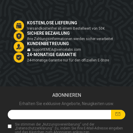
KOSTENLOSE LIEFERUNG
Versandkostenfrei ab einem Bestellwert von 50€
SICHERE BEZAHLUNG
Ihre Zahlungsinformationen werden sicher verarbeitet
KUNDENBETREUUNG
SupportEMEA@xencelabs.com
24-MONATIGE GARANTIE
24-monatige Garantie nur für den offiziellen E-Store
ABONNIEREN
Erhalten Sie exklusive Angebote, Neuigkeiten usw.
Sie stimmen der „
Nutzungsvereinbarung
“ und der
„
Datenschutzerklärung
“ zu, indem Sie Ihre E-Mail-Adresse eingeben
und das Kästchen zum Abonnieren ankreuzen.