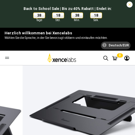
Back to School Sale | Bis zu 40% Rabatt | Endet in:
38
18
38
18
:
:
:
Tage
Std.
Min.
Sek.
Herzlich willkommen bei Xencelabs
Wählen Sie die Sprache, in der Sie bevorzugt stöbern und einkaufen möchten.
Deutsch/EUR
0