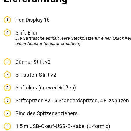
Pen Display 16
1
Stift-Etui
2
Die Stifttasche enthält leere Steckplätze für einen Quick K
einen Adapter (separat erhältlich)
Dünner Stift v2
3
3-Tasten-Stift v2
4
Stiftclips (in zwei Größen)
5
Stiftspitzen v2 - 6 Standardspitzen, 4 Filzspitzen
6
Ring des Spitzenabziehers
7
1.5 m USB-C-auf-USB-C-Kabel (L-förmig)
8