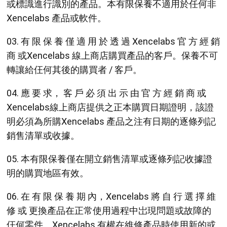
或標識進行識別的產品。本有限保養不適用於任何非
Xencelabs 產品或軟件。
03. 有 限 保 養 僅 適 用 於 透 過 Xencelabs 官 方 經 銷
商 或Xencelabs 線上商店購買產品的客戶。保養不可
轉讓給仼何其後的購買者 / 客戶。
04. 應 要 求， 客 戶 必 須 出 示 由 官 方 經 銷 商 或
Xencelabs線上商店提供之正本購買日期證明，該證
明必須為所購Xencelabs 產品之注有日期的逐條列記
銷售清單或收據。
05. 本有限保養僅在開立銷售清單或逐條列記收據證
明的購買地區有效。
06. 在 有 限 保 養 期 內，Xencelabs 將 自 行 選 擇 維
修 或 更換產品在正常使用過程中岀現問題或故障的
仼何零件。Xencelabs 有權在維修產品時使用新的或