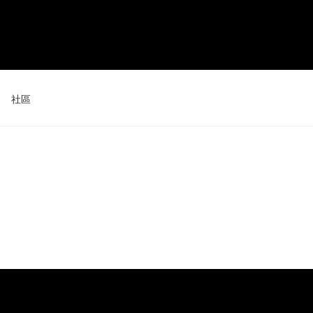
社區
活動
新聞和評論
技巧和竅門
數位屏 24
數位屏 16 套裝
查看全部