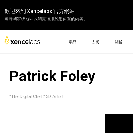
歡迎來到 Xencelabs 官方網站
選擇國家或地區以瀏覽適用於您位置的內容。
產品
支援
關於
下載驅動
關於我們
數位屏
繪圖板
配件
產品設置
企業
Patrick Foley
教學視頻
教學
常見問題
經銷商
產品註冊
合作夥伴
"The Digital Chef," 3D Artist
聯繫我們
聯盟計劃
數位屏 24+