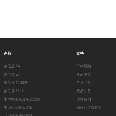
產品
支持
數位屏 24+
下載驅動
數位屏 24
產品設置
數位屏 16 套裝
常見問題
數位屏 16 Lite
產品註冊
中型繪圖板套裝 星雲白
聯繫我們
中型繪圖板套裝版
保修和退貨政策
小型繪圖板標準版