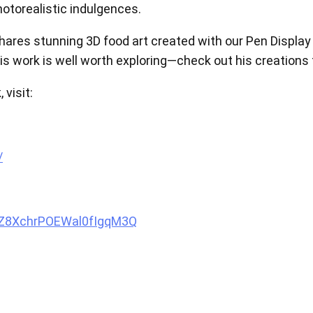
otorealistic indulgences.
查看全部
 shares stunning 3D food art created with our Pen Displa
his work is well worth exploring—check out his creations
 visit:
/
oZ8XchrPOEWal0fIgqM3Q