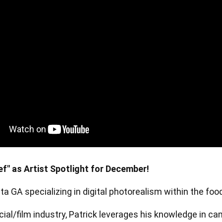
中型繪圖板套裝版
中型繪圖板標準版
查看全部
f" as Artist Spotlight for December!
anta GA specializing in digital photorealism within the fo
支架
筆
ial/film industry, Patrick leverages his knowledge in ca