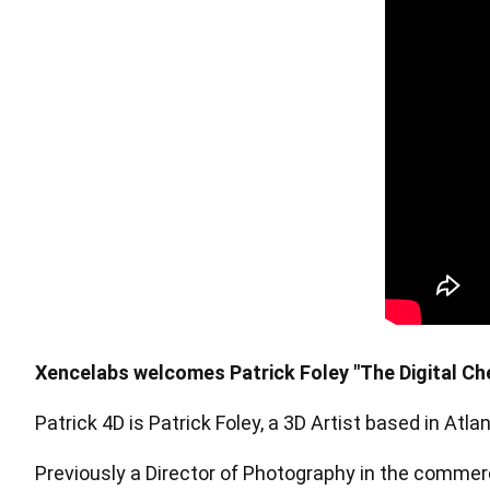
中型繪圖板套裝 星雲白
Xencelabs welcomes Patrick Foley "The Digital Che
Patrick 4D is Patrick Foley, a 3D Artist based in Atl
快捷鍵遙控器
Previously a Director of Photography in the commerc