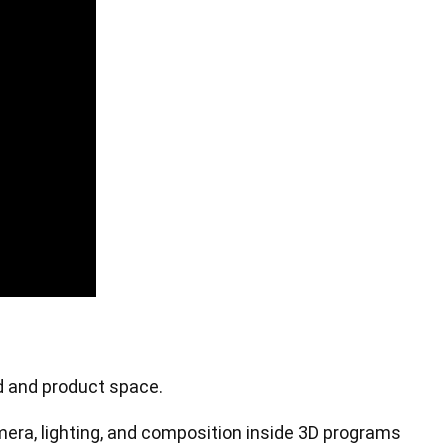
小型繪圖板標準版
od and product space.
筆芯
mera, lighting, and composition inside 3D programs