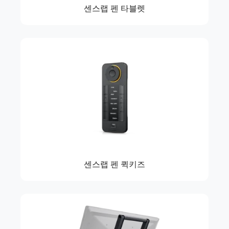
센스랩 펜 타블렛
센스랩 펜 퀵키즈