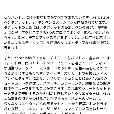
このバンドルには必要なものがすべて含まれています。Xencelabs
ペンタブレット、3ボタンペンとスリムペンが同梱されています。
タブレットの上部には、タブレットの設定、ペンの設定、切替表
示に素早くアクセスできる3つのプログラミング可能なボタンがあ
ります。素早く設定にアクセスできるボタンと、人間工学に基づい
たミニマムなデザインで、長時間のクリエイティブな作業も快適に
行えます。
また、Xencelabsクイッキーズリモートもバンドルに含まれていま
す。これは、使いやすいインターフェイスを通じて、アーティスト
が通常のワークフローにショートカットキーを組み込むことがで
きるようにするものです。クイッキーズリモートの有機ELディス
プレイとダイヤルにより、アプリケーションごとに最大40個のシ
ョートカットを作成し、スケッチ、カラーリング、編集などの関連
機能をグループ化することができます。これまでショートカットキ
ーを覚えて使用するのが面倒だと感じていたクリエイターは、強力
な効率化の恩恵を受けることができます。私たちのツールは、
様々なクリエーターからの意見をもとに一から構築されたドライ
バを搭載しています。ユーザーがカスタマイズした設定はドライ
バのアップデート後もを保持することができます。