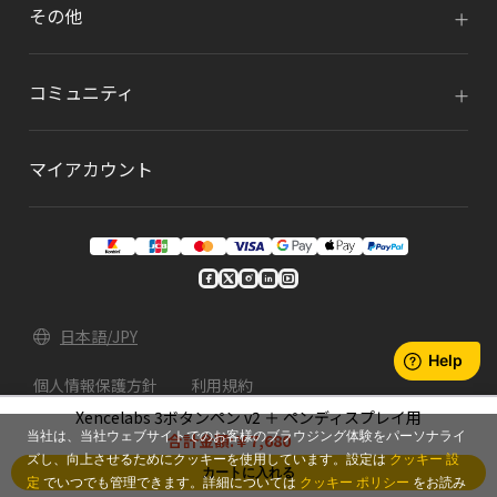
その他
コミュニティ
マイアカウント
日本語/JPY
個人情報保護方針
利用規約
Xencelabs 3ボタンペン v2 ＋ ペンディスプレイ用
© 2026 Xencelabs Technologies Ltd. All Rights
当社は、当社ウェブサイトでのお客様のブラウジング体験をパーソナライ
合計金額:
￥7,680
Reserved.
ズし、向上させるためにクッキーを使用しています。設定は
クッキー 設
カートに入れる
定
でいつでも管理できます。詳細については
クッキー ポリシー
をお読み