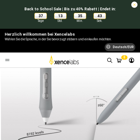
Back to School Sale | Bis zu 40% Rabatt | Endet in:
37
13
35
42
:
:
:
Tage
Std.
Min.
Sek.
Herzlich willkommen bei Xencelabs
Wählen Sie die Sprache, in der Sie bevorzugt stöbern und einkaufen möchten.
Deutsch/EUR
0