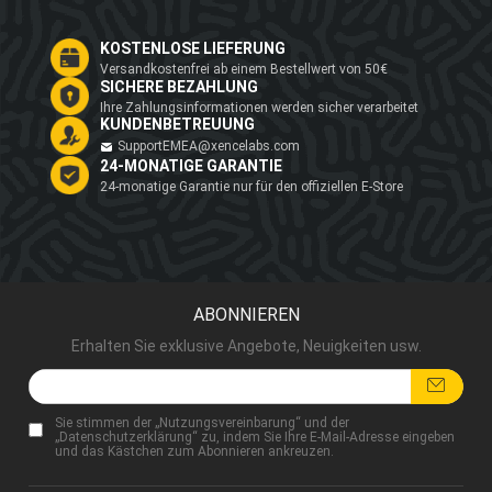
KOSTENLOSE LIEFERUNG
Versandkostenfrei ab einem Bestellwert von 50€
SICHERE BEZAHLUNG
Ihre Zahlungsinformationen werden sicher verarbeitet
KUNDENBETREUUNG
SupportEMEA@xencelabs.com
24-MONATIGE GARANTIE
24-monatige Garantie nur für den offiziellen E-Store
ABONNIEREN
Erhalten Sie exklusive Angebote, Neuigkeiten usw.
Sie stimmen der „
Nutzungsvereinbarung
“ und der
„
Datenschutzerklärung
“ zu, indem Sie Ihre E-Mail-Adresse eingeben
und das Kästchen zum Abonnieren ankreuzen.