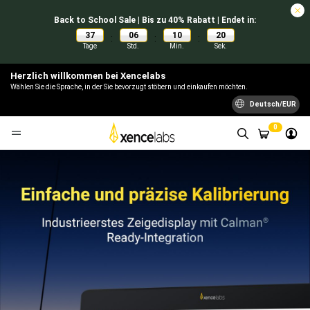
Back to School Sale | Bis zu 40% Rabatt | Endet in:
37
06
10
19
:
:
:
Tage
Std.
Min.
Sek.
Herzlich willkommen bei Xencelabs
Wählen Sie die Sprache, in der Sie bevorzugt stöbern und einkaufen möchten.
Deutsch/EUR
0