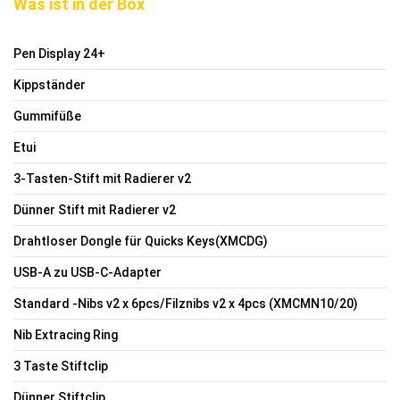
Was ist in der Box
Pen Display 24+
Kippständer
Gummifüße
Etui
3-Tasten-Stift mit Radierer v2
Dünner Stift mit Radierer v2
Drahtloser Dongle für Quicks Keys(XMCDG)
USB-A zu USB-C-Adapter
Standard -Nibs v2 x 6pcs/Filznibs v2 x 4pcs (XMCMN10/20)
Nib Extracing Ring
3 Taste Stiftclip
Dünner Stiftclip