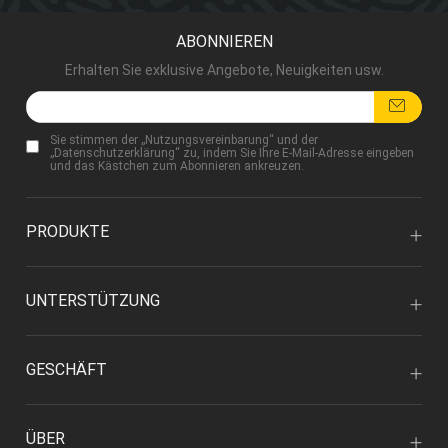
ABONNIEREN
Erhalten Sie exklusive Angebote, Neuigkeiten usw.
Sie stimmen der „
Nutzungsvereinbarung
“ und der
„
Datenschutzerklärung
“ zu, indem Sie Ihre E-Mail-Adresse eingeben
und das Kästchen zum Abonnieren ankreuzen.
PRODUKTE
UNTERSTÜTZUNG
GESCHÄFT
ÜBER