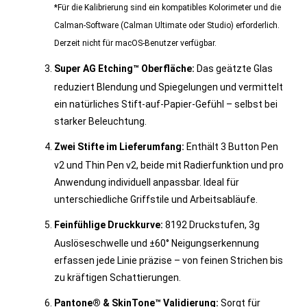
*Für die Kalibrierung sind ein kompatibles Kolorimeter und die
Calman-Software (Calman Ultimate oder Studio) erforderlich.
Derzeit nicht für macOS-Benutzer verfügbar.
Super AG Etching™ Oberfläche:
Das geätzte Glas
reduziert Blendung und Spiegelungen und vermittelt
ein natürliches Stift-auf-Papier-Gefühl – selbst bei
starker Beleuchtung.
Zwei Stifte im Lieferumfang:
Enthält 3 Button Pen
v2 und Thin Pen v2, beide mit Radierfunktion und pro
Anwendung individuell anpassbar. Ideal für
unterschiedliche Griffstile und Arbeitsabläufe.
Feinfühlige Druckkurve:
8192 Druckstufen, 3g
Auslöseschwelle und ±60° Neigungserkennung
erfassen jede Linie präzise – von feinen Strichen bis
zu kräftigen Schattierungen.
Pantone® & SkinTone™ Validierung:
Sorgt für