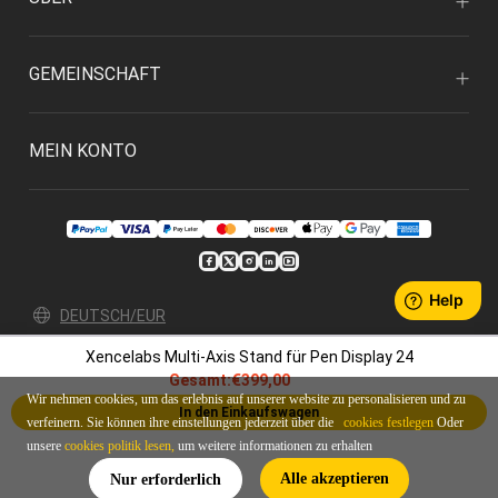
GEMEINSCHAFT
MEIN KONTO
DEUTSCH/EUR
Xencelabs Multi-Axis Stand für Pen Display 24
Datenschutz
Bedingungen & Konditionen
Gesamt:
€399,00
© 2026 Xencelabs Technologies Ltd. All Rights Reserved.
Wir nehmen cookies, um das erlebnis auf unserer website zu personalisieren und zu
In den Einkaufswagen
verfeinern. Sie können ihre einstellungen jederzeit über die
cookies festlegen
Oder
unsere
cookies politik lesen,
um weitere informationen zu erhalten
Alle akzeptieren
Nur erforderlich