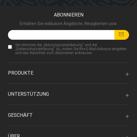
ABONNIEREN
Erhalten Sie exklusive Angebote, Neuigkeiten usw.
Sie stimmen der „
Nutzungsvereinbarung
“ und der
„
Datenschutzerklärung
“ zu, indem Sie Ihre E-Mail-Adresse eingeben
und das Kästchen zum Abonnieren ankreuzen.
PRODUKTE
UNTERSTÜTZUNG
GESCHÄFT
ÜBER