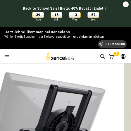
Back to School Sale | Bis zu 40% Rabatt | Endet in:
39
15
13
57
:
:
:
Tage
Std.
Min.
Sek.
Herzlich willkommen bei Xencelabs
Wählen Sie die Sprache, in der Sie bevorzugt stöbern und einkaufen möchten.
Deutsch/EUR
0