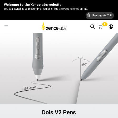
Welcome to the Xencelabs website
You can switch to your country or region site to browse and shop online.
Português/BRL
0