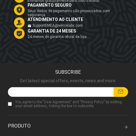
Enviamos gratuitamente para todo o Brasil.
PAGAMENTO SEGURO
Seus dados de pagamento são processados com
segurança.
ATENDIMENTO AO CLIENTE
SupportEMEA@xencelabs.com
GARANTIA DE 24 MESES
24 meses de garantia oficial da loja.
SUBSCRIBE
Get latest special offers, events, news and more.
You agree to the "
User Agreement
" and "
Privacy Policy
" by adding
your email address, ticking the box to subscribe.
PRODUTO