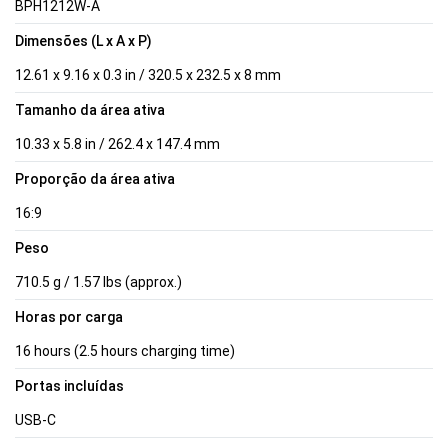
BPH1212W-A
Dimensões (L x A x P)
12.61 x 9.16 x 0.3 in / 320.5 x 232.5 x 8 mm
Tamanho da área ativa
10.33 x 5.8 in / 262.4 x 147.4 mm
Proporção da área ativa
16:9
Peso
710.5 g / 1.57 lbs (approx.)
Horas por carga
16 hours (2.5 hours charging time)
Portas incluídas
USB-C