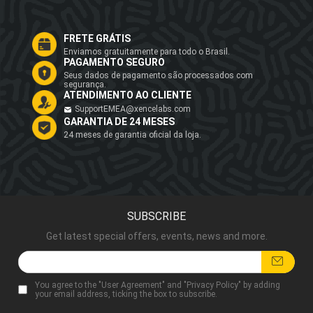
FRETE GRÁTIS
Enviamos gratuitamente para todo o Brasil.
PAGAMENTO SEGURO
Seus dados de pagamento são processados com
segurança.
ATENDIMENTO AO CLIENTE
SupportEMEA@xencelabs.com
GARANTIA DE 24 MESES
24 meses de garantia oficial da loja.
SUBSCRIBE
Get latest special offers, events, news and more.
You agree to the "
User Agreement
" and "
Privacy Policy
" by adding
your email address, ticking the box to subscribe.