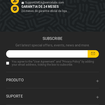
SupportEMEA@xencelabs.com
GARANTIA DE 24 MESES
24 meses de garantia oficial da loja.
SUBSCRIBE
Get latest special offers, events, news and more.
You agree to the "
User Agreement
" and "
Privacy Policy
" by adding
your email address, ticking the box to subscribe.
PRODUTO
SUPORTE