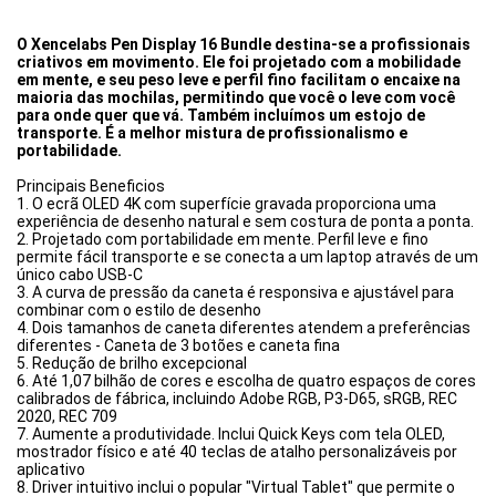
O Xencelabs Pen Display 16 Bundle destina-se a profissionais
criativos em movimento. Ele foi projetado com a mobilidade
em mente, e seu peso leve e perfil fino facilitam o encaixe na
maioria das mochilas, permitindo que você o leve com você
para onde quer que vá. Também incluímos um estojo de
transporte. É a melhor mistura de profissionalismo e
portabilidade.
Principais Beneficios
1. O ecrã OLED 4K com superfície gravada proporciona uma
experiência de desenho natural e sem costura de ponta a ponta.
2. Projetado com portabilidade em mente. Perfil leve e fino
permite fácil transporte e se conecta a um laptop através de um
único cabo USB-C
3. A curva de pressão da caneta é responsiva e ajustável para
combinar com o estilo de desenho
4. Dois tamanhos de caneta diferentes atendem a preferências
diferentes - Caneta de 3 botões e caneta fina
5. Redução de brilho excepcional
6. Até 1,07 bilhão de cores e escolha de quatro espaços de cores
calibrados de fábrica, incluindo Adobe RGB, P3-D65, sRGB, REC
2020, REC 709
7. Aumente a produtividade. Inclui Quick Keys com tela OLED,
mostrador físico e até 40 teclas de atalho personalizáveis por
aplicativo
8. Driver intuitivo inclui o popular "Virtual Tablet" que permite o