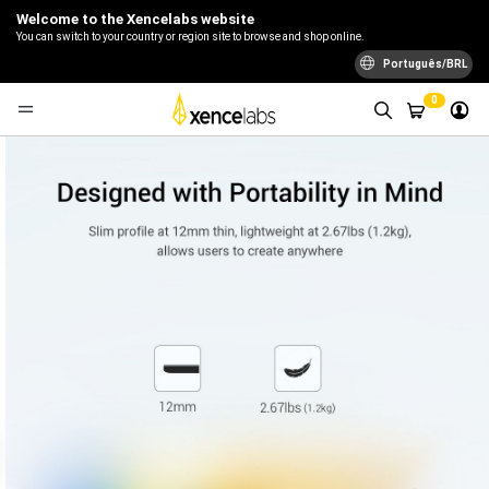
Welcome to the Xencelabs website
You can switch to your country or region site to browse and shop online.
Português/BRL
0