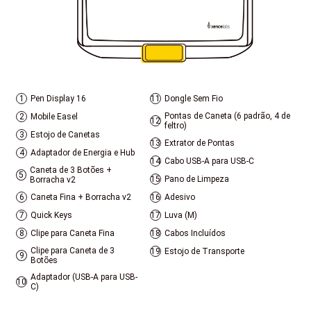
1
Pen Display 16
11
Dongle Sem Fio
Pontas de Caneta (6 padrão, 4 de
2
Mobile Easel
12
feltro)
3
Estojo de Canetas
13
Extrator de Pontas
4
Adaptador de Energia e Hub
14
Cabo USB-A para USB-C
Caneta de 3 Botões +
5
15
Pano de Limpeza
Borracha v2
6
Caneta Fina + Borracha v2
16
Adesivo
7
Quick Keys
17
Luva (M)
8
Clipe para Caneta Fina
18
Cabos Incluídos
Clipe para Caneta de 3
19
Estojo de Transporte
9
Botões
Adaptador (USB-A para USB-
10
C)