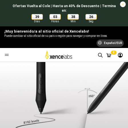
Ofertas Vuelta al Cole | Hasta un 40% de Descuento | Termina
en:
39
03
38
25
:
:
:
Días
Horas
Min
Seg
¡Muy bienvenido/a al sitio oficial de Xencelabs!
Puede cambiar al sitio oficial de su país o región para navegar y comprar en línea.
Español/EUR
0