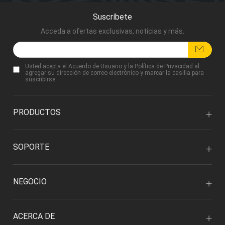
Suscríbete
Acceda a ofertas exclusivas, noticias y más.
Usted acepta
el Acuerdo de Usuario
y
la Política de Privacidad
al
agregar su dirección de correo electrónico y marcar la casilla para
suscribirse.
PRODUCTOS
SOPORTE
NEGOCIO
ACERCA DE