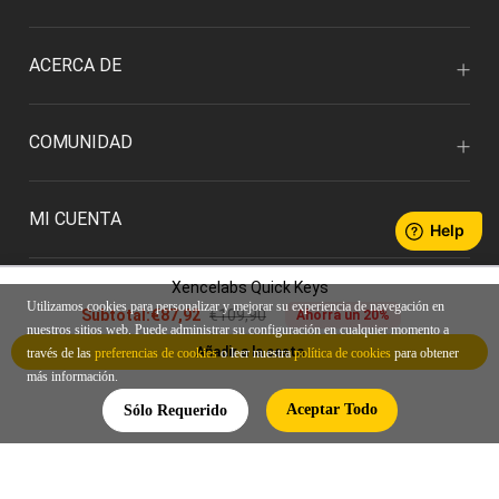
ACERCA DE
COMUNIDAD
MI CUENTA
Xencelabs Quick Keys
Utilizamos cookies para personalizar y mejorar su experiencia de navegación en
€109,90
Subtotal:
€87,92
Ahorra un 20%
nuestros sitios web. Puede administrar su configuración en cualquier momento a
Añadir a la cesta
través de las
preferencias de cookies
o leer nuestra
política de cookies
para obtener
más información.
ESPAÑOL/EUR
Aceptar Todo
Sólo Requerido
Política de privacidad
Condiciones de uso
© 2026 Xencelabs Technologies Ltd. All Rights Reserved.