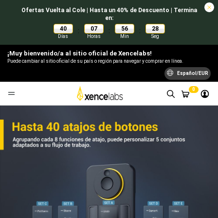
Ofertas Vuelta al Cole | Hasta un 40% de Descuento | Termina
en:
40
07
56
27
:
:
:
Días
Horas
Min
Seg
¡Muy bienvenido/a al sitio oficial de Xencelabs!
Puede cambiar al sitio oficial de su país o región para navegar y comprar en línea.
Español/EUR
0