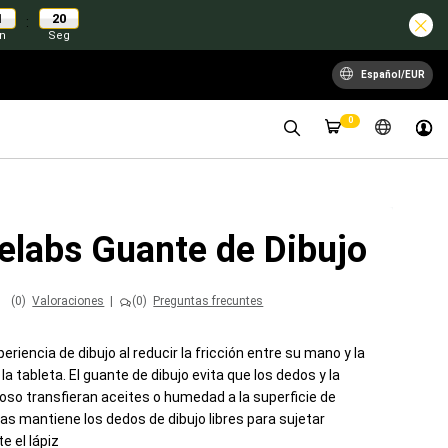
1
19
:
n
Seg
Español/EUR
0
elabs Guante de Dibujo
(0)
Valoraciones
|
(0)
Preguntas frecuntes
eriencia de dibujo al reducir la fricción entre su mano y la
 la tableta. El guante de dibujo evita que los dedos y la
oso transfieran aceites o humedad a la superficie de
as mantiene los dedos de dibujo libres para sujetar
 el lápiz