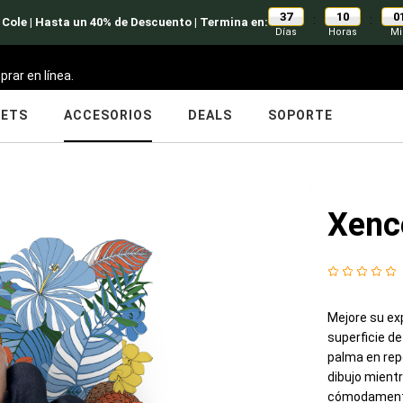
37
10
0
:
:
 Cole | Hasta un 40% de Descuento | Termina en:
Días
Horas
Mi
prar en línea.
LETS
ACCESORIOS
DEALS
SOPORTE
Xenc
Mejore su exp
superficie de
palma en rep
dibujo mientr
cómodamente