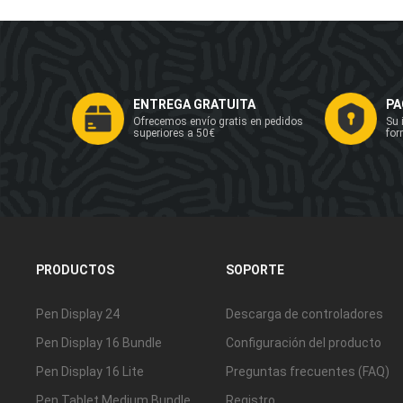
ENTREGA GRATUITA
PA
Ofrecemos envío gratis en pedidos
Su 
superiores a 50€
for
PRODUCTOS
SOPORTE
Pen Display 24
Descarga de controladores
Pen Display 16 Bundle
Configuración del producto
Pen Display 16 Lite
Preguntas frecuentes (FAQ)
Pen Tablet Medium Bundle
Registro