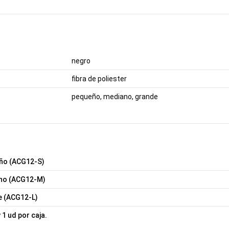
negro
fibra de poliester
pequeño, mediano, grande
ño (ACG12-S)
no (ACG12-M)
e (ACG12-L)
y 1 ud por caja.