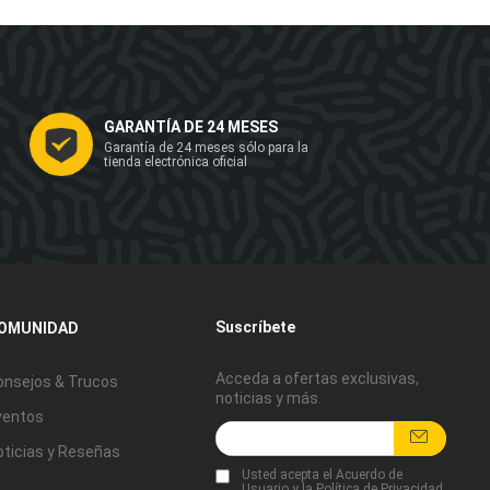
GARANTÍA DE 24 MESES
Garantía de 24 meses sólo para la
tienda electrónica oficial
Suscríbete
OMUNIDAD
Acceda a ofertas exclusivas,
onsejos & Trucos
noticias y más.
ventos
oticias y Reseñas
Usted acepta
el Acuerdo de
Usuario
y
la Política de Privacidad