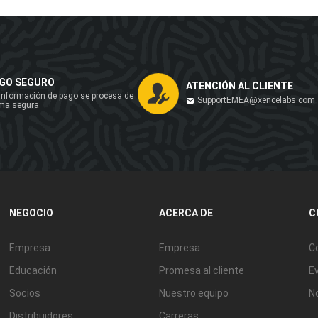
GO SEGURO
ATENCIÓN AL CLIENTE
información de pago se procesa de
SupportEMEA@xencelabs.com
ma segura
NEGOCIO
ACERCA DE
C
Empresa
Empresa
C
Educación
Promesa al cliente
E
Socios
Nuestro equipo
N
Distribuidores
Carreras