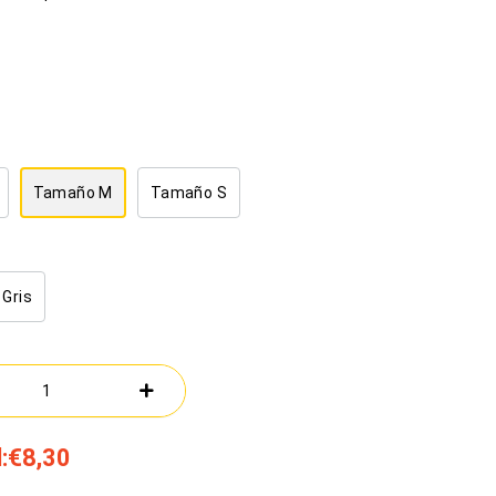
Tamaño M
Tamaño S
Gris
:
€8,30