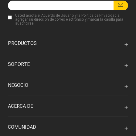
Usted acepta
el Acuerdo de Usuario
y
la Política de Privacidad
al
agregar su dirección de correo electrónico y marcar la casilla para
suscribirse.
PRODUCTOS
SOPORTE
NEGOCIO
ACERCA DE
COMUNIDAD