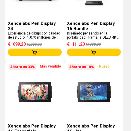
Xencelabs Pen Display
Xencelabs Pen Display
24
16 Bundle
Experiencia de dibujo con calidad
Diseñado pensando en la
de estudio | 1.070 millones de
portabilidad | Pantalla OLED 4K de
colores | Validado por Pantone®
10 bits | Conexión con un solo
€1699,28
€1111,20
€2099,00
€1389,00
y SkinTone™ | 4K UHD
cable | Incluye Quick Keys, Mobile
Easel y Hub Bundle
Más vendido
Nuevo
Ahorra un 33%
Ahorra un 10%
Xencelabs Pen Display
Xencelabs Pen Display