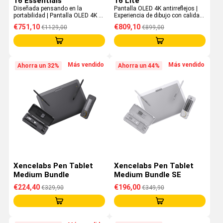
16 Essentials
16 Lite
Diseñada pensando en la
Pantalla OLED 4K antirreflejos |
portabilidad | Pantalla OLED 4K de
Experiencia de dibujo con calidad
10 bits | Conexión de un solo
de estudio | Diseño ultraportátil
€751,10
€809,10
€1129,00
€899,00
cable | 12 mm de grosor
Más vendido
Más vendido
Ahorra un 32%
Ahorra un 44%
Xencelabs Pen Tablet
Xencelabs Pen Tablet
Medium Bundle
Medium Bundle SE
€224,40
€196,00
€329,90
€349,90