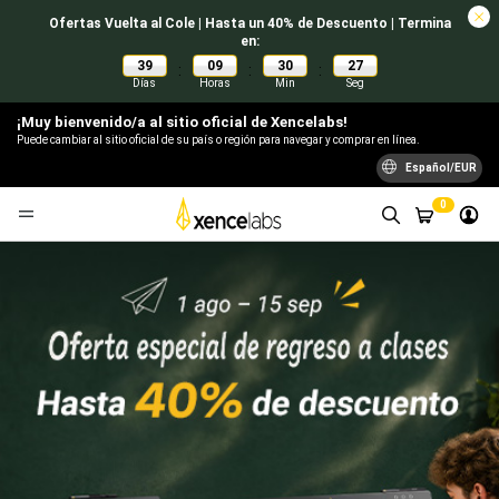
Ofertas Vuelta al Cole | Hasta un 40% de Descuento | Termina
en:
39
09
30
27
:
:
:
Días
Horas
Min
Seg
¡Muy bienvenido/a al sitio oficial de Xencelabs!
Puede cambiar al sitio oficial de su país o región para navegar y comprar en línea.
Español/EUR
0