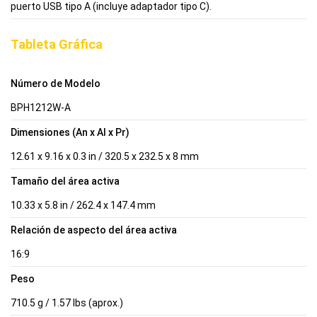
puerto USB tipo A (incluye adaptador tipo C).
Tableta Gráfica
Número de Modelo
BPH1212W-A
Dimensiones (An x Al x Pr)
12.61 x 9.16 x 0.3 in / 320.5 x 232.5 x 8 mm
Tamaño del área activa
10.33 x 5.8 in / 262.4 x 147.4 mm
Relación de aspecto del área activa
16:9
Peso
710.5 g / 1.57 lbs (aprox.)