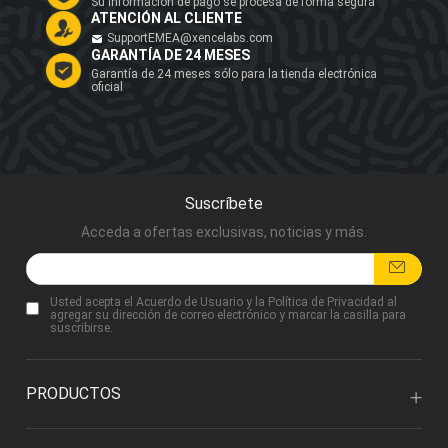
Su información de pago se procesa de forma segura
ATENCIÓN AL CLIENTE
SupportEMEA@xencelabs.com
GARANTÍA DE 24 MESES
Garantía de 24 meses sólo para la tienda electrónica
oficial
Suscríbete
Acceda a ofertas exclusivas, noticias y más.
Usted acepta
el Acuerdo de Usuario
y
la Política de Privacidad
al
agregar su dirección de correo electrónico y marcar la casilla para
suscribirse.
PRODUCTOS