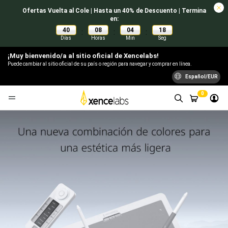
Ofertas Vuelta al Cole | Hasta un 40% de Descuento | Termina
en:
40
08
04
18
:
:
:
Días
Horas
Min
Seg
¡Muy bienvenido/a al sitio oficial de Xencelabs!
Puede cambiar al sitio oficial de su país o región para navegar y comprar en línea.
Español/EUR
0