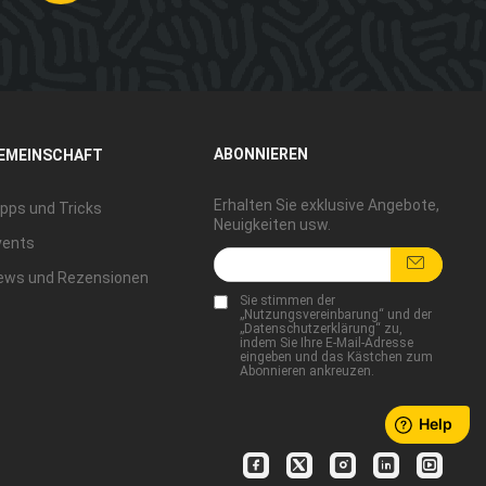
ABONNIEREN
EMEINSCHAFT
Erhalten Sie exklusive Angebote,
pps und Tricks
Neuigkeiten usw.
vents
ews und Rezensionen
Sie stimmen der
„
Nutzungsvereinbarung
“ und der
„
Datenschutzerklärung
“ zu,
indem Sie Ihre E-Mail-Adresse
eingeben und das Kästchen zum
Abonnieren ankreuzen.