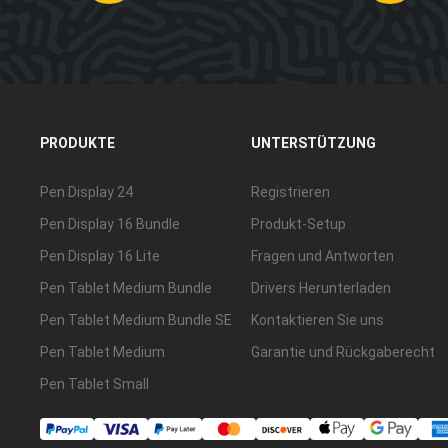
PRODUKTE
UNTERSTÜTZUNG
Pen Display 24
Registrieren
Pen Display 16 Bundle
Produkt-Setup
Pen Display 16 Lite
Fragen und Antworten
Pen Tablet Medium Bundle
Drivers Herunterladen
Pen Tablet Medium Bundle SE
Kontaktieren Sie uns
Pen Tablet Medium
Garantie und Rückgaberecht
Pen Tablet Small