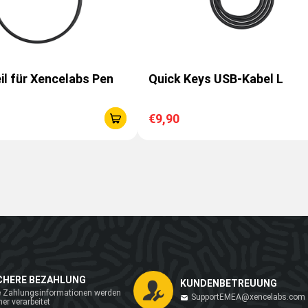
l für Xencelabs Pen
Quick Keys USB-Kabel L
€9,90
CHERE BEZAHLUNG
KUNDENBETREUUNG
e Zahlungsinformationen werden
SupportEMEA@xencelabs.com
her verarbeitet