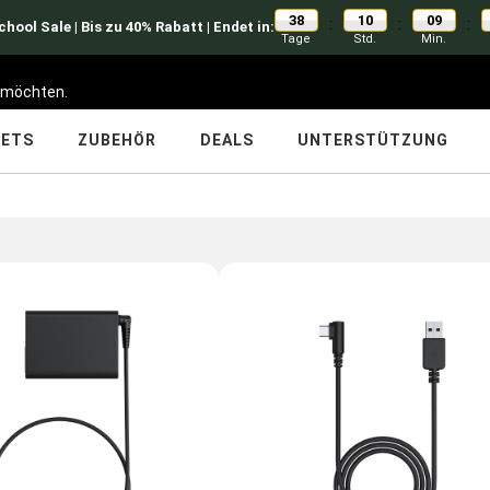
38
10
09
:
:
:
hool Sale | Bis zu 40% Rabatt | Endet in:
Tage
Std.
Min.
n möchten.
LETS
ZUBEHÖR
DEALS
UNTERSTÜTZUNG