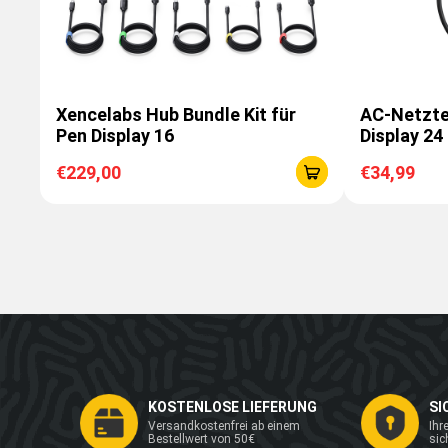
Xencelabs Hub Bundle Kit für
AC-Netztei
Pen Display 16
Display 24
€229,00
€34,99
KOSTENLOSE LIEFERUNG
SI
Versandkostenfrei ab einem
Ihr
Bestellwert von 50€
sic