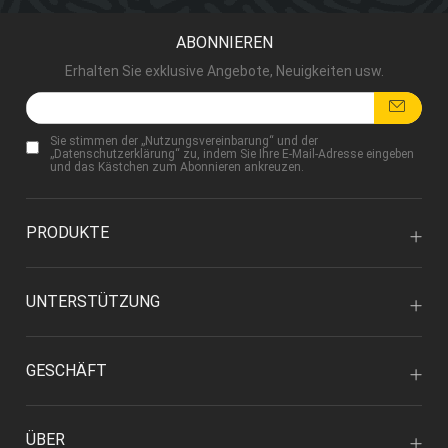
ABONNIEREN
Erhalten Sie exklusive Angebote, Neuigkeiten usw.
Sie stimmen der „
Nutzungsvereinbarung
“ und der
„
Datenschutzerklärung
“ zu, indem Sie Ihre E-Mail-Adresse eingeben
und das Kästchen zum Abonnieren ankreuzen.
PRODUKTE
UNTERSTÜTZUNG
GESCHÄFT
ÜBER