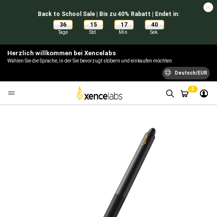
Back to School Sale | Bis zu 40% Rabatt | Endet in:
36
15
17
40
:
:
:
Tage
Std.
Min.
Sek.
Herzlich willkommen bei Xencelabs
Wählen Sie die Sprache, in der Sie bevorzugt stöbern und einkaufen möchten.
Deutsch/EUR
0