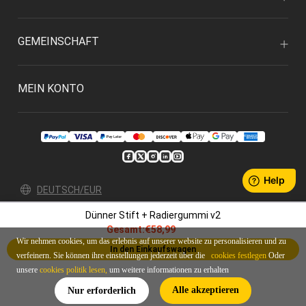
GEMEINSCHAFT
MEIN KONTO
DEUTSCH/EUR
Dünner Stift + Radiergummi v2
Datenschutz
Bedingungen & Konditionen
Gesamt:
€58,99
© 2026 Xencelabs Technologies Ltd. All Rights Reserved.
Wir nehmen cookies, um das erlebnis auf unserer website zu personalisieren und zu
In den Einkaufswagen
verfeinern. Sie können ihre einstellungen jederzeit über die
cookies festlegen
Oder
unsere
cookies politik lesen,
um weitere informationen zu erhalten
Alle akzeptieren
Nur erforderlich