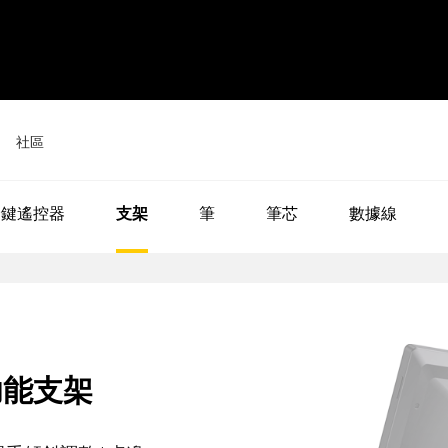
社區
活動
捷鍵遙控器
支架
筆
筆芯
數據線
新聞和評論
技巧和竅門
數位屏 24
數位屏 16 套裝
多功能支架
查看全部