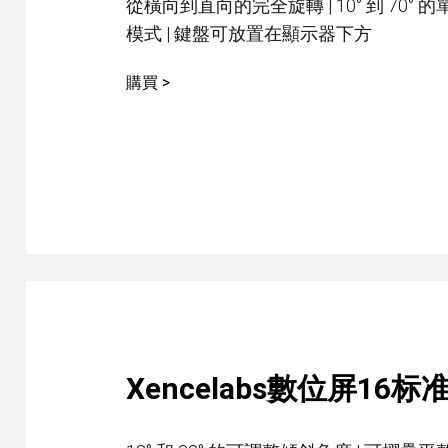
從橫向到直向的完全旋轉 | 10° 到 70° 
模式 | 鍵盤可放置在顯示器下方
購買 >
中型繪圖板套裝 星雲白
Xencelabs數位屏16标
快捷鍵遙控器