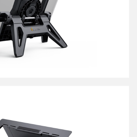
小型繪圖板標準版
筆芯