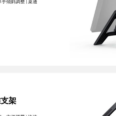
的單手傾斜調整 | 桌邊
中型繪圖板套裝版
中型繪圖板標準版
查看全部
准支架
支架
筆