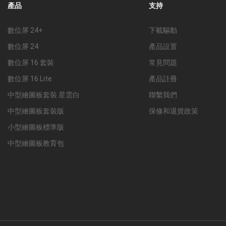
產品
支持
數位屏 24+
下載驅動
數位屏 24
產品設置
數位屏 16 套裝
常見問題
數位屏 16 Lite
產品註冊
中型繪圖板套裝 星雲白
聯繫我們
中型繪圖板套裝版
保修和退貨政策
小型繪圖板標準版
中型繪圖板教育包