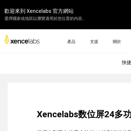
歡迎來到 Xencelabs 官方網站
選擇國家或地區以瀏覽適用於您位置的內容。
產品
支援
關於
Xencelabs 官方網站
下載驅動
關於我們
快
數位屏
繪圖板
配件
產品設置
企業
教學視頻
教學
常見問題
經銷商
產品註冊
合作夥伴
聯繫我們
聯盟計劃
數位屏 24+
Xencelabs数位屏24