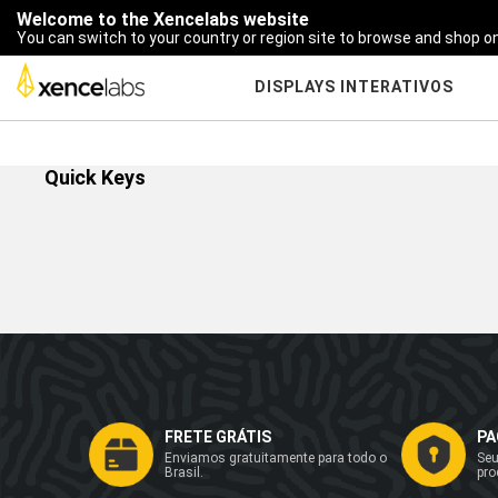
Welcome to the Xencelabs website
You can switch to your country or region site to browse and shop on
DISPLAYS INTERATIVOS
Quick Keys
FRETE GRÁTIS
PA
Enviamos gratuitamente para todo o
Seu
Brasil.
pro