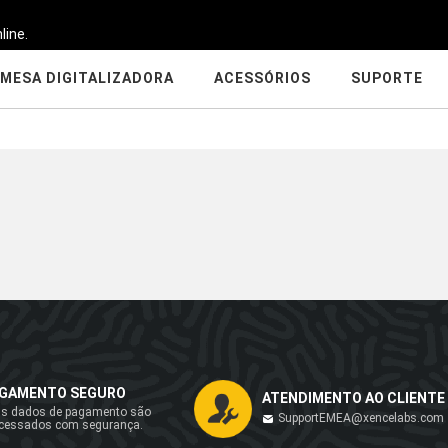
line.
MESA DIGITALIZADORA
ACESSÓRIOS
SUPORTE
GAMENTO SEGURO
ATENDIMENTO AO CLIENTE
s dados de pagamento são
SupportEMEA@xencelabs.com
cessados com segurança.