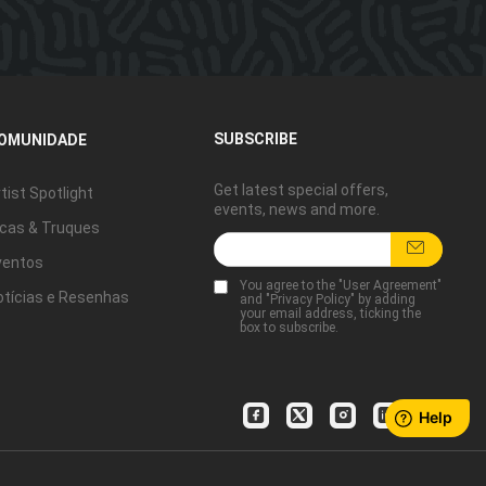
SUBSCRIBE
OMUNIDADE
Get latest special offers,
tist Spotlight
events, news and more.
icas & Truques
ventos
You agree to the "
User Agreement
"
otícias e Resenhas
and "
Privacy Policy
" by adding
your email address, ticking the
box to subscribe.