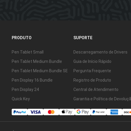
PRODUTO
SUPORTE
Pen Tablet Small
Descarregamento de Drivers
Pen Tablet Medium Bundle
Guia de Início Rápido
Pen Tablet Medium Bundle SE
Pergunta Frequente
Pen Display 16 Bundle
Registro de Produto
Pen Display 24
Central de Atendimento
Quick Key
Garantia e Política de Devoluç