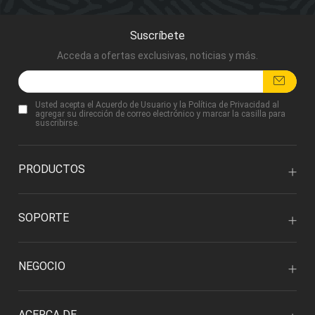
Suscríbete
Acceda a ofertas exclusivas, noticias y más.
Usted acepta
el Acuerdo de Usuario
y
la Política de Privacidad
al
agregar su dirección de correo electrónico y marcar la casilla para
suscribirse.
PRODUCTOS
SOPORTE
NEGOCIO
ACERCA DE