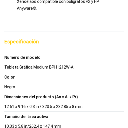
Xencelabs compatible con bolígrafos v2 y HP
Anyware®.
Especificación
Número de modelo
Tableta Gráfica Medium BPH1212W-A
Color
Negro
Dimensiones del producto (An x Al x Pr)
12.61 x 9.16 x 0.3 in / 320.5 x 232.85 x 8 mm
Tamaño del área activa
10,33 x 5,8 in/262,4 x 147,4 mm