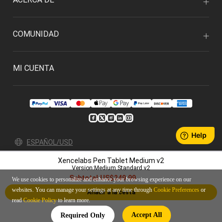
COMUNIDAD
MI CUENTA
ESPAÑOL/USD
Xencelabs Pen Tablet Medium v2
Política de privacidad
Condiciones de uso
Version:Medium Standard v2
© 2026 Xencelabs Technologies Ltd. All Rights Reserved.
Subtotal:
US$249.99
We use cookies to personalize and enhance your browsing experience on our
websites. You can manage your settings at any time through
Cookie Preferences
or
Añadir a la cesta
read
Cookie Policy
to learn more.
Accept All
Required Only