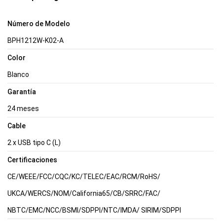
Número de Modelo
BPH1212W-K02-A
Color
Blanco
Garantía
24 meses
Cable
2 x USB tipo C (L)
Certificaciones
CE/WEEE/FCC/CQC/KC/TELEC/EAC/RCM/RoHS/
UKCA/WERCS/NOM/California65/CB/SRRC/FAC/
NBTC/EMC/NCC/BSMI/SDPPI/NTC/IMDA/ SIRIM/SDPPI