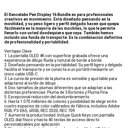
El Xencelabs Pen Display 16 Bundle es para profesionales
creativos en movimiento. Está diseñado pensando en la
movilidad, y su peso ligero y perfil delgado hacen que quepa
fácilmente en la mayoría de las mochilas, lo que le permite
llevarlo con usted dondequiera que vaya. También hemos
incluido una funda de transporte. Es la combinación definitiva
de profesionalidad y portabilidad.
Ventajas Clave
1. La pantalla OLED 4K con superficie grabada ofrece una
experiencia de dibujo fluida y natural de borde a borde.
2. Diseñado pensando en la portabilidad. Su perfil ligero y delgado
facilita el transporte y se conecta a un portátil mediante un
único cable USB-C.
3. La curva de presión de la pluma es sensible y ajustable para
adaptarse al estilo de dibujo
4. Dos tamaños de plumas diferentes que se adaptan a las
distintas preferencias: Pluma de 3 Botones y Pluma Fina.
5. Excepcional reducción del deslumbramiento
6. Hasta 1.070 millones de colores y posibilidad de elegir entre
cuatro espacios de color calibrados de fábrica, incluidos Adobe
RGB, P3-D65, sRGB, REC 2020, REC 709
7. Aumente la productividad. Incluye Quick Keys con pantalla
OLED, dial físico y hasta 40 teclas de acceso directo
personalizables por aplicación.