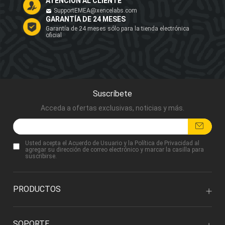
ATENCIÓN AL CLIENTE
SupportEMEA@xencelabs.com
GARANTÍA DE 24 MESES
Garantía de 24 meses sólo para la tienda electrónica
oficial
Suscríbete
Acceda a ofertas exclusivas, noticias y más.
Usted acepta
el Acuerdo de Usuario
y
la Política de Privacidad
al
agregar su dirección de correo electrónico y marcar la casilla para
suscribirse.
PRODUCTOS
SOPORTE