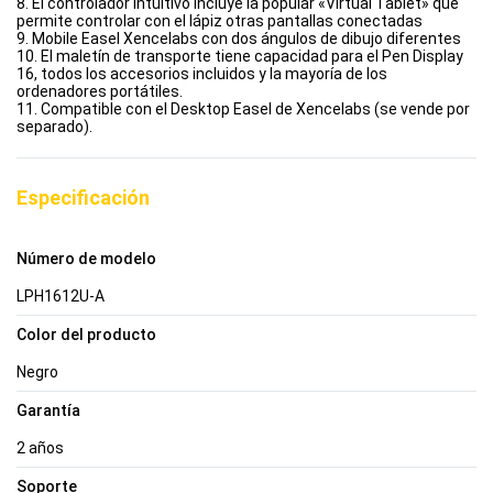
8. El controlador intuitivo incluye la popular «Virtual Tablet» que
permite controlar con el lápiz otras pantallas conectadas
9. Mobile Easel Xencelabs con dos ángulos de dibujo diferentes
10. El maletín de transporte tiene capacidad para el Pen Display
16, todos los accesorios incluidos y la mayoría de los
ordenadores portátiles.
11. Compatible con el Desktop Easel de Xencelabs (se vende por
separado).
Especificación
Número de modelo
LPH1612U-A
Color del producto
Negro
Garantía
2 años
Soporte