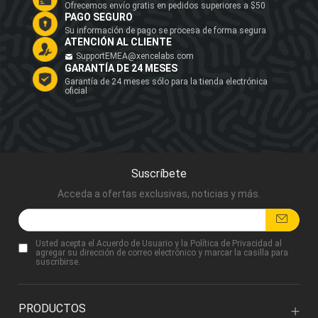
Ofrecemos envío gratis en pedidos superiores a $50
PAGO SEGURO
Su información de pago se procesa de forma segura
ATENCIÓN AL CLIENTE
SupportEMEA@xencelabs.com
GARANTÍA DE 24 MESES
Garantía de 24 meses sólo para la tienda electrónica
oficial
Suscríbete
Acceda a ofertas exclusivas, noticias y más.
Usted acepta
el Acuerdo de Usuario
y
la Política de Privacidad
al
agregar su dirección de correo electrónico y marcar la casilla para
suscribirse.
PRODUCTOS