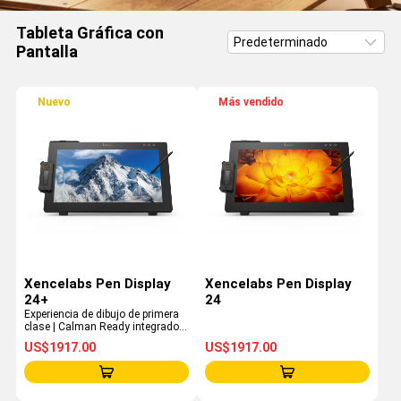
Tableta Gráfica con
Pantalla
Nuevo
Más vendido
Xencelabs Pen Display
Xencelabs Pen Display
24+
24
Experiencia de dibujo de primera
clase | Calman Ready integrado |
Pantalla 4K UHD I Compatibilidad
US$1917.00
US$1917.00
con HP Anyware®