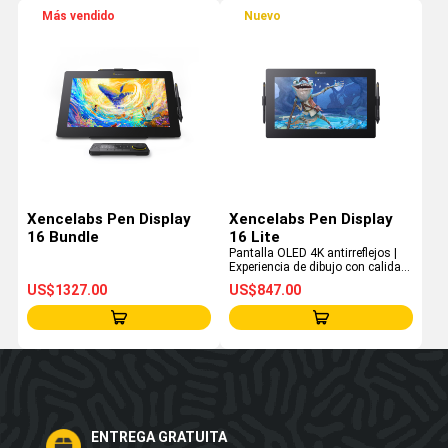
Más vendido
Nuevo
Xencelabs Pen Display
Xencelabs Pen Display
16 Bundle
16 Lite
Pantalla OLED 4K antirreflejos |
Experiencia de dibujo con calidad
de estudio | Diseño ultraportátil
US$1327.00
US$847.00
ENTREGA GRATUITA