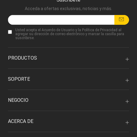
Acceda a ofertas exclusivas, noticias y más.
Usted acepta
el Acuerdo de Usuario
y
la Política de Privacidad
al
agregar su dirección de correo electrónico y marcar la casilla para
suscribirse.
PRODUCTOS
SOPORTE
NEGOCIO
ACERCA DE