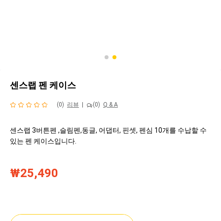
센스랩 펜 케이스
(0)
리뷰
|
(0)
Q & A
센스랩 3버튼펜 ,슬림펜,동글, 어댑터, 핀셋, 펜심 10개를 수납할 수
있는 펜 케이스입니다.
₩25,490