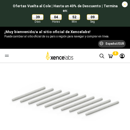
Ofertas Vuelta al Cole | Hasta un 40% de Descuento | Termina
en:
39
04
52
09
:
:
:
Días
Horas
Min
Seg
¡Muy bienvenido/a al sitio oficial de Xencelabs!
Puede cambiar al sitio oficial de su país o región para navegar y comprar en línea.
Español/EUR
0