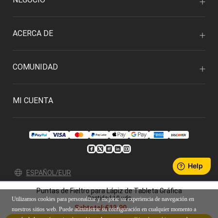
ACERCA DE
COMUNIDAD
MI CUENTA
ESPAÑOL/EUR
Puntas de Fieltro para Lápiz de Tableta Gráfica
Política de privacidad
Condiciones de uso
Cantidad:10 uds
Utilizamos cookies para personalizar y mejorar su experiencia de navegación en
© 2026 Xencelabs Technologies Ltd. All Rights Reserved.
Subtotal:
€12,90
nuestros sitios web. Puede administrar su configuración en cualquier momento a