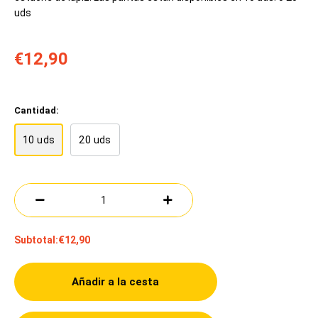
uds
€12,90
Cantidad:
10 uds
20 uds
Subtotal:
€12,90
Añadir a la cesta