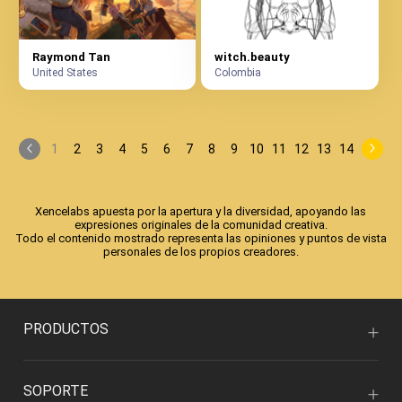
Raymond Tan
witch.beauty
United States
Colombia
1
2
3
4
5
6
7
8
9
10
11
12
13
14
Xencelabs apuesta por la apertura y la diversidad, apoyando las
expresiones originales de la comunidad creativa.
Todo el contenido mostrado representa las opiniones y puntos de vista
personales de los propios creadores.
PRODUCTOS
SOPORTE