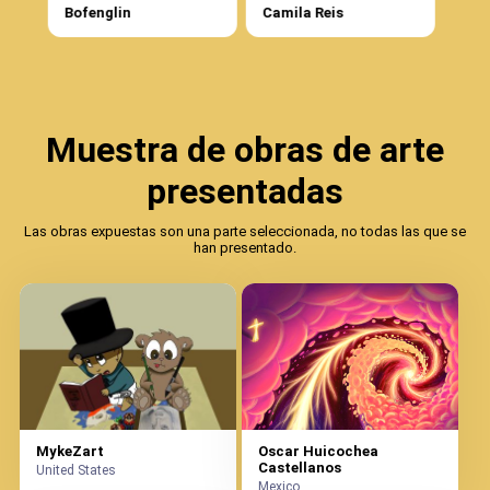
Bofenglin
Camila Reis
Deny
Muestra de obras de arte
presentadas
Las obras expuestas son una parte seleccionada, no todas las que se
han presentado.
MykeZart
Oscar Huicochea
Castellanos
United States
Mexico