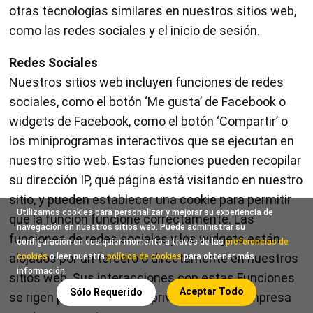
otras tecnologías similares en nuestros sitios web,
como las redes sociales y el inicio de sesión.
Redes Sociales
Nuestros sitios web incluyen funciones de redes
sociales, como el botón ‘Me gusta’ de Facebook o
widgets de Facebook, como el botón ‘Compartir’ o
los miniprogramas interactivos que se ejecutan en
nuestro sitio web. Estas funciones pueden recopilar
su dirección IP, qué página está visitando en nuestro
sitio, y pueden establecer una cookie para permitir
Utilizamos cookies para personalizar y mejorar su experiencia de
que la función funcione correctamente. Las
navegación en nuestros sitios web. Puede administrar su
funciones de redes sociales y los widgets están
configuración en cualquier momento a través de las
preferencias de
alojados por un tercero o directamente en nuestros
cookies
o leer nuestra
política de cookies
para obtener más
información.
sitios web. Sus interacciones con estas Funciones
Aceptar Todo
Sólo Requerido
se rigen por la política de privacidad de la empresa