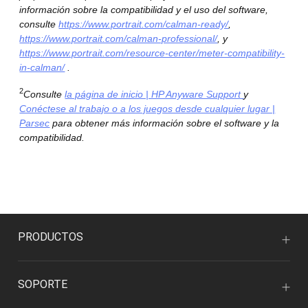
información sobre la compatibilidad y el uso del software,
consulte
https://www.portrait.com/calman-ready/
,
https://www.portrait.com/calman-professional/
, y
https://www.portrait.com/resource-center/meter-compatibility-
in-calman/
.
2
Consulte
la página de inicio | HP Anyware Support
y
Conéctese al trabajo o a los juegos desde cualquier lugar |
Parsec
para obtener más información sobre el software y la
compatibilidad.
PRODUCTOS
SOPORTE