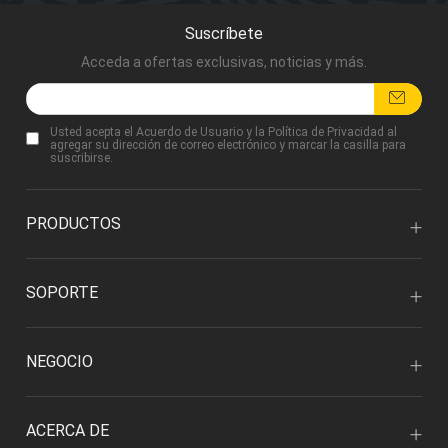
Suscríbete
Acceda a ofertas exclusivas, noticias y más.
Usted acepta
el Acuerdo de Usuario
y
la Política de Privacidad
al
agregar su dirección de correo electrónico y marcar la casilla para
suscribirse.
PRODUCTOS
SOPORTE
NEGOCIO
ACERCA DE