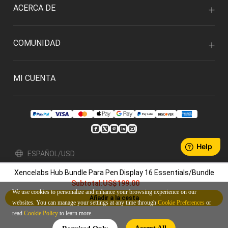
ACERCA DE
COMUNIDAD
MI CUENTA
ESPAÑOL/USD
Xencelabs Hub Bundle Para Pen Display 16 Essentials/Bundle
Política de privacidad
Condiciones de uso
Subtotal:
US$199.00
© 2026 Xencelabs Technologies Ltd. All Rights Reserved.
We use cookies to personalize and enhance your browsing experience on our
Añadir a la cesta
websites. You can manage your settings at any time through
Cookie Preferences
or
read
Cookie Policy
to learn more.