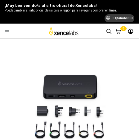
¡Muy bienvenido/a al sitio oficial de Xencelabs!
Puede cambiar al sitio oficial de su país o región para navegar y comprar en línea.
Español/USD
0