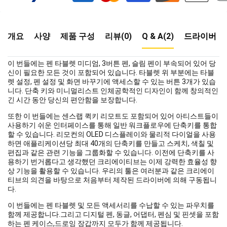
개요
사양
제품 구성
리뷰(0)
Q & A(2)
드라이버
이 번들에는 펜 타블렛 미디엄, 3버튼 펜, 슬림 펜이 부속되어 있어 당
신이 필요한 모든 것이 포함되어 있습니다. 타블렛 위 부분에는 타블
렛 설정, 펜 설정 및 화면 바꾸기에 액세스할 수 있는 버튼 3개가 있습
니다. 단축 키와 미니멀리스트 인체공학적인 디자인이 함께 창의적인
긴 시간 동안 당신의 편안함을 보장합니다.
또한 이 번들에는 센스랩 퀵키 리모트도 포함되어 있어 아티스트들이
사용하기 쉬운 인터페이스를 통해 일반 워크플로우에 단축키를 통합
할 수 있습니다. 리모컨의 OLED 디스플레이와 물리적 다이얼을 사용
하면 애플리케이션당 최대 40개의 단축키를 만들고 스케치, 색칠 및
편집과 같은 관련 기능을 그룹화할 수 있습니다. 이전에 단축키를 사
용하기 번거롭다고 생각했던 크리에이티브는 이제 강력한 효율성 향
상 기능을 활용할 수 있습니다. 우리의 툴은 여러분과 같은 크리에이
티브의 의견을 바탕으로 처음부터 제작된 드라이버에 의해 구동됩니
다.
이 번들에는 펜 타블렛 및 모든 액세서리를 수납할 수 있는 파우치를
함께 제공합니다.그리고 디지털 펜, 동글, 어댑터, 펜심 및 핀셋을 포함
하는 펜 케이스,드로잉 장갑까지 모두가 함께 제공됩니다.