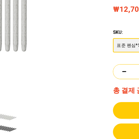
₩12,7
SKU:
표준 펜심*
총 결제 