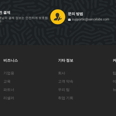
전 결제
문의 방법
객님의 결제 정보는 안전하게 보호됩
supportkr@xencelabs.com
.
비즈니스
기타 정보
기업용
회사
팁
교육
고객 약속
파트너
우리 팀
뉴
리셀러
취업 기회