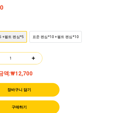
00
5 +펠트 펜심*5
표준 펜심*10 +펠트 펜심*10
금액:
₩12,700
장바구니 담기
구매하기