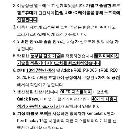
이동성을 염두에 두고 설계되었습니다.
가볍고 슬림한 프로
필로휴대
가 간편하며
단일 USB-C 케이블을 통해 노트북에
연결됩니다
.
더욱 미세하게 조정된 펜 압력 곡선은 반응성이 뛰어나고
그리기 스타일에 맞게 조정 가능합니다.
3 버튼 펜 v2
와
슬림 펜 v2
는 사용자 선호도에 맞춰 사용 가
능합니다.
탁월한
눈부심 감소 기술
을 적용하였습니다.
풀라미네이션
기술을 적용되어 시야오차를 최소화하였습니다
최대
10억 7천만 색상
및 Adobe RGB, P3-D65, sRGB, REC
2020, REC 709를 포함하여 공장에서 보정된
5가지 색 공간
에서의 작업이 가능합니다.
생산성을 향상시킵니다.
OLED 디스플레이
가 포함된
Quick Keys
, 다이얼, 애플리케이션당 최대
40
개의 사용자
정의 가능한 바로가기 키
가 포함되어 있습니다.
가상 타블렛 모드
를 사용하면 창작자가 Xencelabs 펜과
Pen Display 16을 사용하여 다른 디스플레이의 개체를 선
택하고 제어할 수 있습니다.