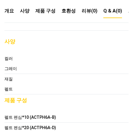
개요
사양
제품 구성
호환성
리뷰(0)
Q & A(0)
드
사양
컬러
그레이
재질
펠트
제품 구성
펠트 펜심*10 (ACTPH6A-B)
펠트 펜심*20 (ACTPH6A-D)