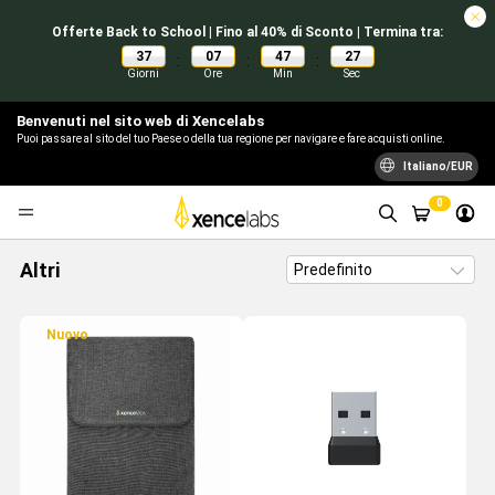
Offerte Back to School | Fino al 40% di Sconto | Termina tra:
37
07
47
27
:
:
:
Giorni
Ore
Min
Sec
Benvenuti nel sito web di Xencelabs
Puoi passare al sito del tuo Paese o della tua regione per navigare e fare acquisti online.
Italiano/EUR
0
Altri
Nuovo