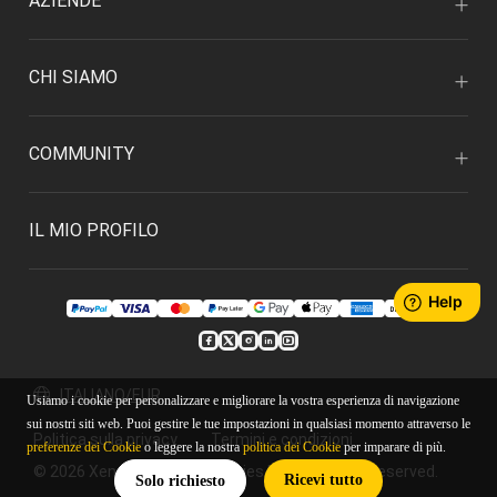
AZIENDE
CHI SIAMO
COMMUNITY
IL MIO PROFILO
ITALIANO/EUR
Usiamo i cookie per personalizzare e migliorare la vostra esperienza di navigazione
sui nostri siti web. Puoi gestire le tue impostazioni in qualsiasi momento attraverso le
Politica sulla privacy
Termini e condizioni
preferenze dei Cookie
o leggere la nostra
politica dei Cookie
per imparare di più.
© 2026 Xencelabs Technologies Ltd. All Rights Reserved.
Ricevi tutto
Solo richiesto