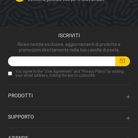
ISCRIVITI
Ricevi notizie esclusive, aggiornamenti di prodotto e
promozioni direttamente nella tua casella di posta.
You agree to the "
User Agreement
" and "
Privacy Policy
" by adding
your email address, ticking the box to subscribe.
PRODOTTI
SUPPORTO