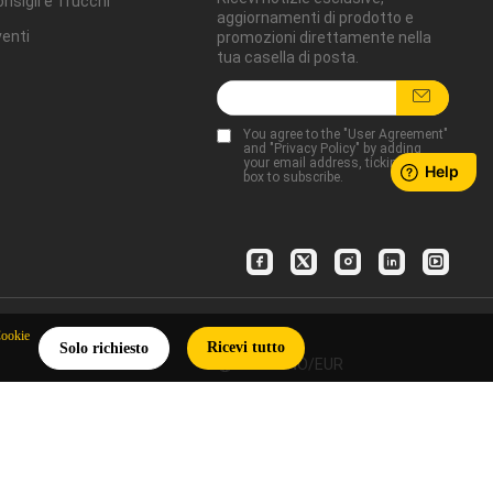
nsigli e Trucchi
aggiornamenti di prodotto e
enti
promozioni direttamente nella
tua casella di posta.
You agree to the "
User Agreement
"
and "
Privacy Policy
" by adding
your email address, ticking the
box to subscribe.
Cookie
Ricevi tutto
Solo richiesto
ITALIANO/EUR