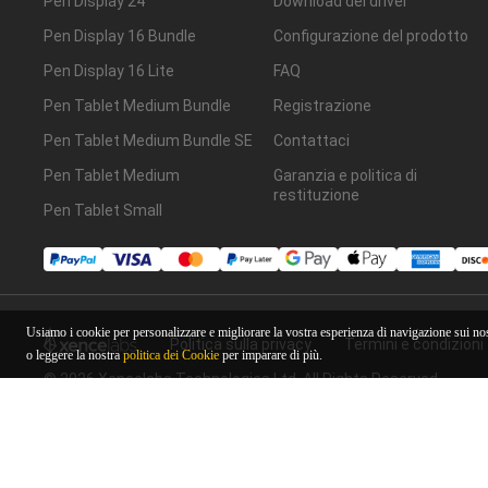
Pen Display 24
Download dei driver
Pen Display 16 Bundle
Configurazione del prodotto
Pen Display 16 Lite
FAQ
Pen Tablet Medium Bundle
Registrazione
Pen Tablet Medium Bundle SE
Contattaci
Pen Tablet Medium
Garanzia e politica di
restituzione
Pen Tablet Small
Usiamo i cookie per personalizzare e migliorare la vostra esperienza di navigazione sui nos
Politica sulla privacy
Termini e condizioni
o leggere la nostra
politica dei Cookie
per imparare di più.
© 2026 Xencelabs Technologies Ltd. All Rights Reserved.