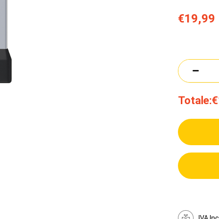
€19,99
Totale:
€
IVA In