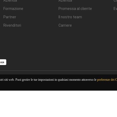
Azienda
Azienda
Co
Formazione
Promessa al cliente
Ev
Partner
Il nostro team
Rivenditori
Carriere
tri siti web. Puoi gestire le tue impostazioni in qualsiasi momento attraverso le
preferenze dei 