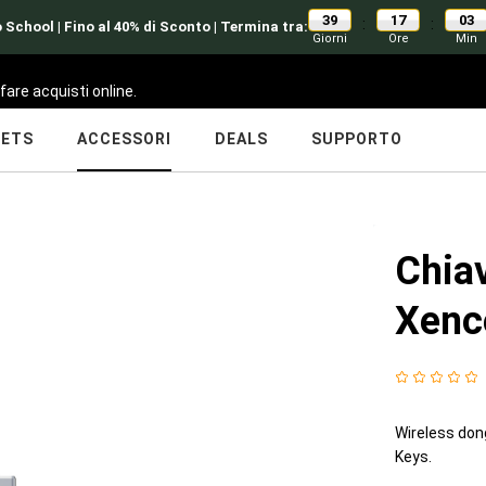
39
17
03
:
:
 School | Fino al 40% di Sconto | Termina tra:
Giorni
Ore
Min
fare acquisti online.
LETS
ACCESSORI
DEALS
SUPPORTO
Chia
Xenc
Wireless don
Keys.