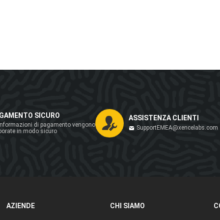
GAMENTO SICURO
ASSISTENZA CLIENTI
informazioni di pagamento vengono
SupportEMEA@xencelabs.com
borate in modo sicuro
AZIENDE
CHI SIAMO
C