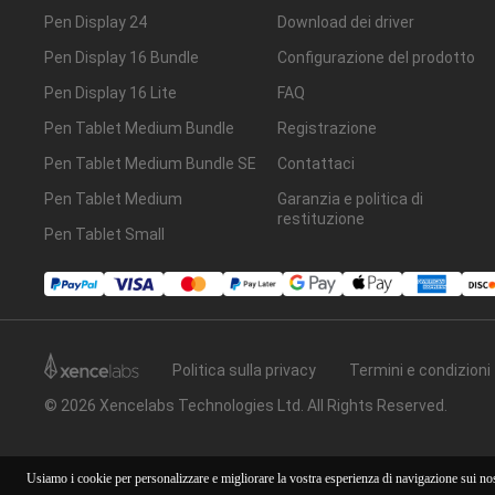
Pen Display 24
Download dei driver
Pen Display 16 Bundle
Configurazione del prodotto
Pen Display 16 Lite
FAQ
Pen Tablet Medium Bundle
Registrazione
Pen Tablet Medium Bundle SE
Contattaci
Pen Tablet Medium
Garanzia e politica di
restituzione
Pen Tablet Small
Politica sulla privacy
Termini e condizioni
© 2026 Xencelabs Technologies Ltd. All Rights Reserved.
Usiamo i cookie per personalizzare e migliorare la vostra esperienza di navigazione sui nos