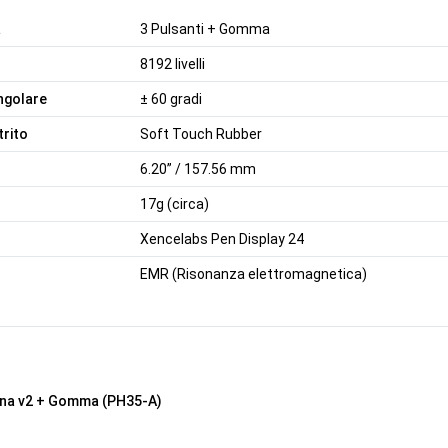
a
3 Pulsanti + Gomma
8192 livelli
ngolare
± 60 gradi
trito
Soft Touch Rubber
6.20” / 157.56 mm
17g (circa)
Xencelabs Pen Display 24
EMR (Risonanza elettromagnetica)
nna v2 + Gomma (PH35-A)