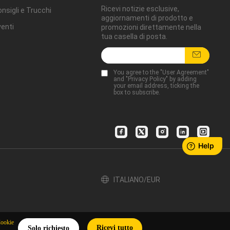
Ricevi notizie esclusive,
nsigli e Trucchi
aggiornamenti di prodotto e
enti
promozioni direttamente nella
tua casella di posta.
You agree to the "
User Agreement
"
and "
Privacy Policy
" by adding
your email address, ticking the
box to subscribe.
ITALIANO/EUR
Cookie
Ricevi tutto
Solo richiesto