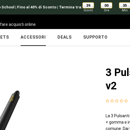
39
00
35
:
:
 School | Fino al 40% di Sconto | Termina tra:
Giorni
Ore
Min
fare acquisti online.
LETS
ACCESSORI
DEALS
SUPPORTO
3 Pu
v2
La 3 Pulsant
+ gomma e imp
comune. Dai v