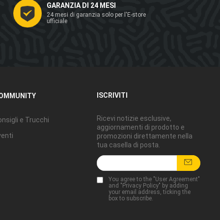
GARANZIA DI 24 MESI
24 mesi di garanzia solo per l'E-store
ufficiale
ISCRIVITI
OMMUNITY
Ricevi notizie esclusive,
nsigli e Trucchi
aggiornamenti di prodotto e
enti
promozioni direttamente nella
tua casella di posta.
You agree to the "
User Agreement
"
and "
Privacy Policy
" by adding
your email address, ticking the
box to subscribe.