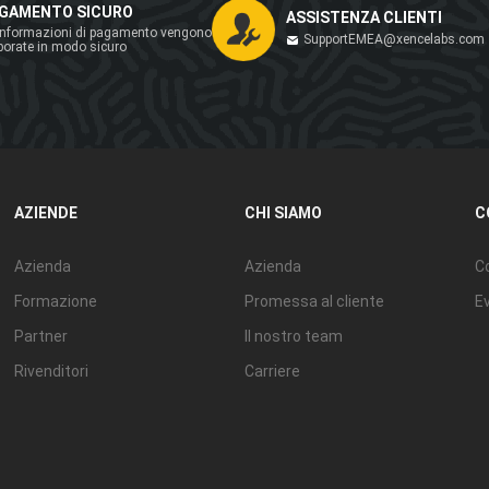
GAMENTO SICURO
ASSISTENZA CLIENTI
informazioni di pagamento vengono
SupportEMEA@xencelabs.com
borate in modo sicuro
AZIENDE
CHI SIAMO
C
Azienda
Azienda
Co
Formazione
Promessa al cliente
Ev
Partner
Il nostro team
Rivenditori
Carriere