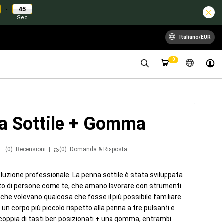
44
:
Sec
Italiano/EUR
0
a Sottile + Gomma
(0)
Recensioni
|
(0)
Domanda & Risposta
luzione professionale. La penna sottile è stata sviluppata
rto di persone come te, che amano lavorare con strumenti
e che volevano qualcosa che fosse il più possibile familiare
 un corpo più piccolo rispetto alla penna a tre pulsanti e
coppia di tasti ben posizionati + una gomma, entrambi