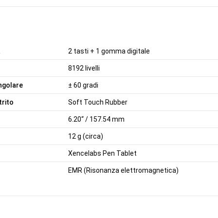
a
2 tasti + 1 gomma digitale
8192 livelli
ngolare
± 60 gradi
trito
Soft Touch Rubber
6.20“ / 157.54 mm
12 g (circa)
Xencelabs Pen Tablet
EMR (Risonanza elettromagnetica)