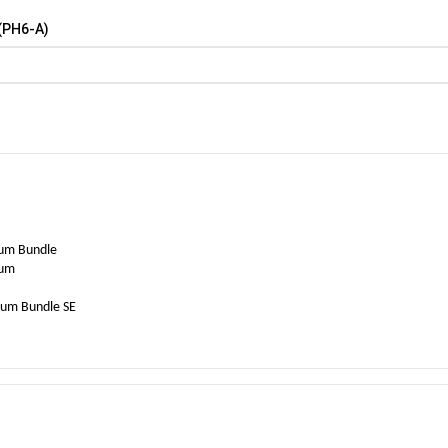
 (PH6-A)
edium Bundle
edium
mall
ium Bundle SE