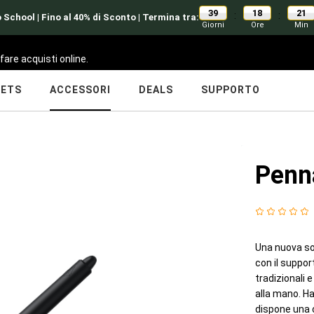
39
18
21
:
:
 School | Fino al 40% di Sconto | Termina tra:
Giorni
Ore
Min
fare acquisti online.
LETS
ACCESSORI
DEALS
SUPPORTO
Penn
Una nuova so
con il suppo
tradizionali 
alla mano. Ha
dispone una 