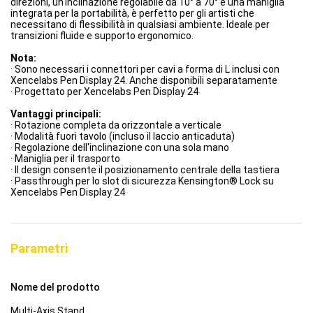
direzioni, un'inclinazione regolabile da 10° a 70° e una maniglia
integrata per la portabilità, è perfetto per gli artisti che
necessitano di flessibilità in qualsiasi ambiente. Ideale per
transizioni fluide e supporto ergonomico.
Nota:
· Sono necessari i connettori per cavi a forma di L inclusi con
Xencelabs Pen Display 24. Anche disponibili separatamente
· Progettato per Xencelabs Pen Display 24
Vantaggi principali:
· Rotazione completa da orizzontale a verticale
· Modalità fuori tavolo (incluso il laccio anticaduta)
· Regolazione dell'inclinazione con una sola mano
· Maniglia per il trasporto
· Il design consente il posizionamento centrale della tastiera
· Passthrough per lo slot di sicurezza Kensington® Lock su
Xencelabs Pen Display 24
Parametri
Nome del prodotto
Multi-Axis Stand