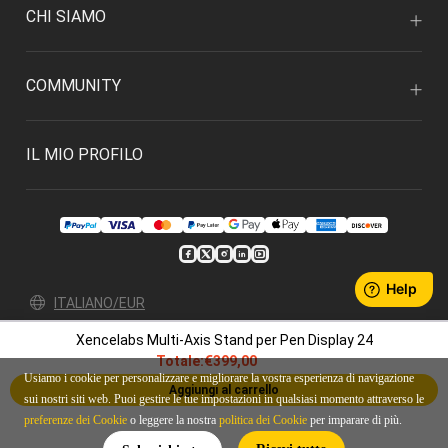
CHI SIAMO
COMMUNITY
IL MIO PROFILO
ITALIANO/EUR
Xencelabs Multi-Axis Stand per Pen Display 24
Politica sulla privacy
Termini e condizioni
Totale:
€399,00
© 2026 Xencelabs Technologies Ltd. All Rights Reserved.
Usiamo i cookie per personalizzare e migliorare la vostra esperienza di navigazione
Aggiungi al carrello
sui nostri siti web. Puoi gestire le tue impostazioni in qualsiasi momento attraverso le
preferenze dei Cookie
o leggere la nostra
politica dei Cookie
per imparare di più.