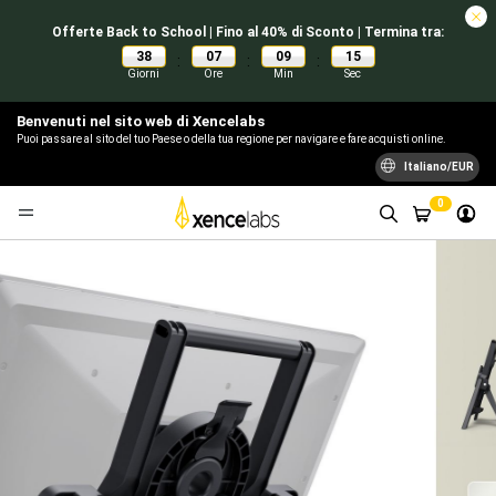
Offerte Back to School | Fino al 40% di Sconto | Termina tra:
38
07
09
14
:
:
:
Giorni
Ore
Min
Sec
Benvenuti nel sito web di Xencelabs
Puoi passare al sito del tuo Paese o della tua regione per navigare e fare acquisti online.
Italiano/EUR
0