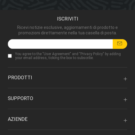
ISCRIVITI
Ricevi notizie esclusive, aggiornamenti di prodotto e
promozioni direttamente nella tua casella di posta.
You agree to the "
User Agreement
" and "
Privacy Policy
" by adding
your email address, ticking the box to subscribe.
PRODOTTI
SUPPORTO
AZIENDE