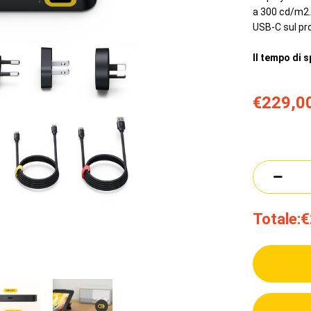
a 300 cd/m2. 
USB-C sul pr
Il tempo di s
€229,0
Totale:
€