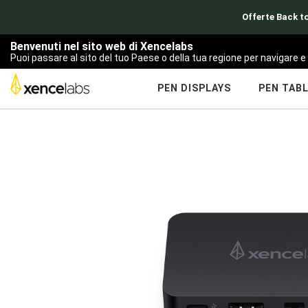
Offerte Back to
Benvenuti nel sito web di Xencelabs
Puoi passare al sito del tuo Paese o della tua regione per navigare e 
PEN DISPLAYS
PEN TAB