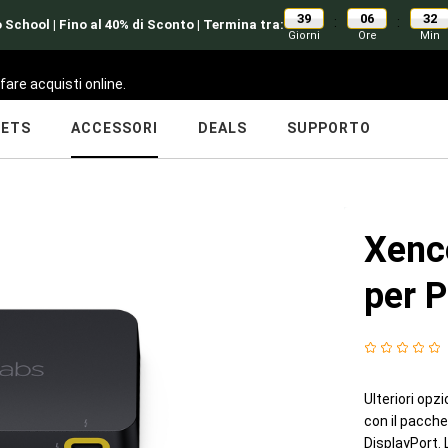
39
06
32
:
:
 School | Fino al 40% di Sconto | Termina tra:
Giorni
Ore
Min
fare acquisti online.
LETS
ACCESSORI
DEALS
SUPPORTO
Xenc
per P
Ulteriori opz
con il pacch
DisplayPort. 