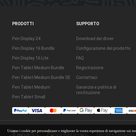
PRODOTTI
SUPPORTO
Pen Display 24
Download dei driver
Pen Display 16 Bundle
Configurazione del prodotto
Pen Display 16 Lite
FAQ
Pen Tablet Medium Bundle
Registrazione
Pen Tablet Medium Bundle SE
Contattaci
Pen Tablet Medium
Garanzia e politica di
restituzione
Pen Tablet Small
Usiamo i cookie per personalizzare e migliorare la vostra esperienza di navigazione sui nos
Politica sulla privacy
Termini e condizioni