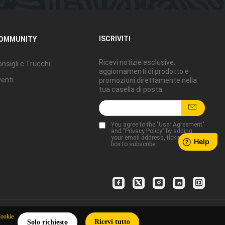
ISCRIVITI
OMMUNITY
Ricevi notizie esclusive,
nsigli e Trucchi
aggiornamenti di prodotto e
enti
promozioni direttamente nella
tua casella di posta.
You agree to the "
User Agreement
"
and "
Privacy Policy
" by adding
your email address, ticking the
box to subscribe.
Cookie
Ricevi tutto
Solo richiesto