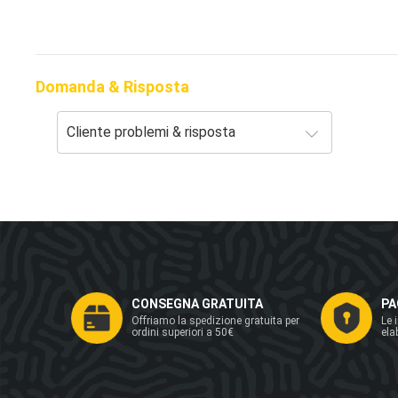
Domanda & Risposta
CONSEGNA GRATUITA
PA
Offriamo la spedizione gratuita per
Le 
ordini superiori a 50€
ela