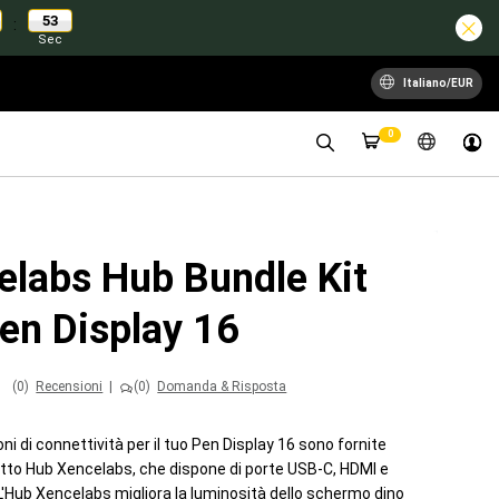
52
:
Sec
Italiano/EUR
0
elabs Hub Bundle Kit
en Display 16
(0)
Recensioni
|
(0)
Domanda & Risposta
ioni di connettività per il tuo Pen Display 16 sono fornite
etto Hub Xencelabs, che dispone di porte USB-C, HDMI e
L'Hub Xencelabs migliora la luminosità dello schermo dino