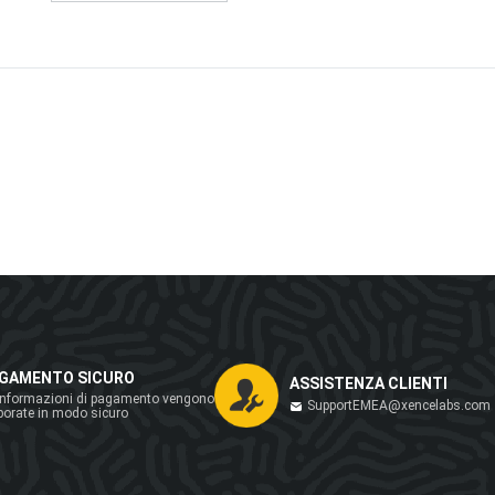
GAMENTO SICURO
ASSISTENZA CLIENTI
informazioni di pagamento vengono
SupportEMEA@xencelabs.com
borate in modo sicuro