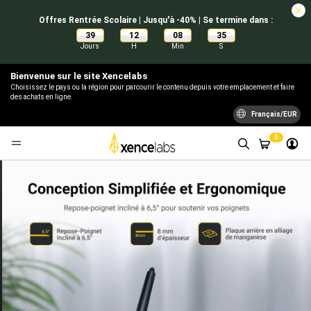
Offres Rentrée Scolaire | Jusqu'à -40% | Se termine dans :
39
12
08
34
:
:
:
Jours
H
Min
S
Bienvenue sur le site Xencelabs
Choisissez le pays ou la région pour parcourir le contenu depuis votre emplacement et faire
des achats en ligne.
Français/EUR
0