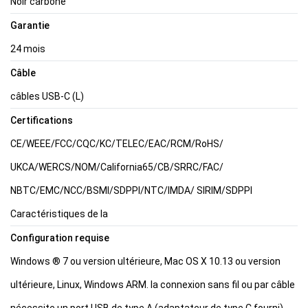
Noir carbone
Garantie
24 mois
Câble
câbles USB-C (L)
Certifications
CE/WEEE/FCC/CQC/KC/TELEC/EAC/RCM/RoHS/
UKCA/WERCS/NOM/California65/CB/SRRC/FAC/
NBTC/EMC/NCC/BSMI/SDPPI/NTC/IMDA/ SIRIM/SDPPI
Caractéristiques de la
Configuration requise
Windows ® 7 ou version ultérieure, Mac OS X 10.13 ou version
ultérieure, Linux,
Windows ARM
. la connexion sans fil ou par câble
nécessite un port USB de type A (adaptateur de type C fourni)