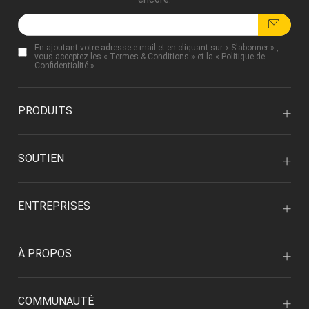
En ajoutant votre adresse e-mail et en cliquant sur « S'abonner » ,
vous acceptez les «
Termes & Conditions
» et la «
Politique de
Confidentialité
».
PRODUITS
SOUTIEN
ENTREPRISES
À PROPOS
COMMUNAUTÉ