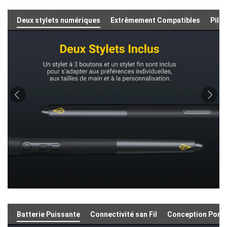
Deux stylets numériques
Extrêmement Compatibles
Pilo
Batterie Puissante
Connectivité san Fil
Conception Porta