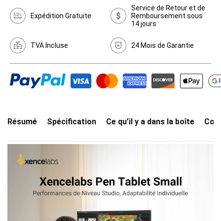
Service de Retour et de
Expédition Gratuite
Remboursement sous
14 jours
TVA Incluse
24 Mois de Garantie
Résumé
Spécification
Ce qu’il y a dans la boîte
Comp