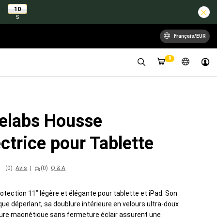
09
:
S
Français/EUR
0
elabs Housse
ctrice pour Tablette
(0)
Avis
|
(0)
Q & A
tection 11’’ légère et élégante pour tablette et iPad. Son
que déperlant, sa doublure intérieure en velours ultra-doux
ure magnétique sans fermeture éclair assurent une