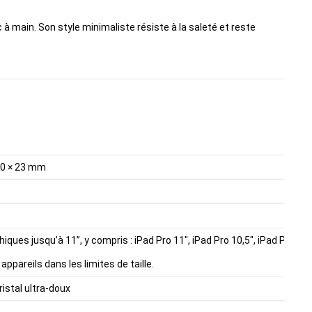
à main. Son style minimaliste résiste à la saleté et reste
180 × 23 mm
ues jusqu’à 11”, y compris : iPad Pro 11", iPad Pro 10,5", iPad Pro 9,7",
s appareils dans les limites de taille.
ristal ultra-doux