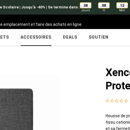
38
08
12
:
:
e Scolaire | Jusqu'à -40% | Se termine dans :
Jours
H
Min
tre emplacement et faire des achats en ligne.
LETS
ACCESSOIRES
DEALS
SOUTIEN
Xenc
Prote
Housse de pro
tissu cationi
et sa fermet