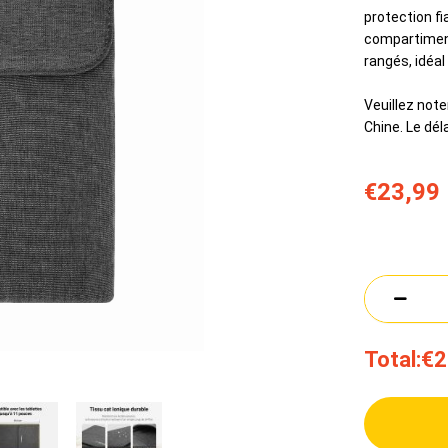
protection fi
compartiment
rangés, idéal
Veuillez note
Chine. Le dél
€23,99
Total:
€2